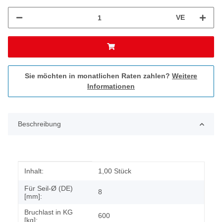
VE
Sie möchten in monatlichen Raten zahlen?
Weitere
Informationen
Beschreibung
Produkteigenschaft
Wert
Inhalt:
1,00 Stück
Für Seil-Ø (DE)
8
[mm]:
Bruchlast in KG
600
[kg]: