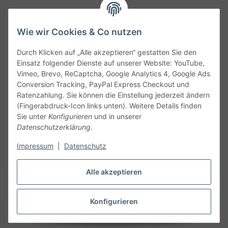
Wie wir Cookies & Co nutzen
Durch Klicken auf „Alle akzeptieren“ gestatten Sie den
Service
Einsatz folgender Dienste auf unserer Website: YouTube,
Vimeo, Brevo, ReCaptcha, Google Analytics 4, Google Ads
Conversion Tracking, PayPal Express Checkout und
Gesetzliche Informationen
Ratenzahlung. Sie können die Einstellung jederzeit ändern
(Fingerabdruck-Icon links unten). Weitere Details finden
Alle technischen Angaben ohne Gewähr. Irrtümer und fehlerhafte
Sie unter
Konfigurieren
und in unserer
Angaben vorbehalten. Wenn Sie Datenblätter oder spezielle
Datenschutzerklärung
.
technische Eigenschaften benötigen, wenden Sie sich bitte an
Impressum
|
Datenschutz
unseren Kundenservice. Abbildungen der Artikel können
beispielhaft sein und vom Produkt abweichen.
Alle akzeptieren
Vertrag widerrufen
Konfigurieren
* Alle Preise inkl. gesetzlicher USt., zzgl.
Versand