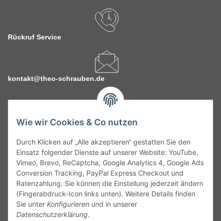
Rückruf Service
kontakt@theo-schrauben.de
Wie wir Cookies & Co nutzen
Durch Klicken auf „Alle akzeptieren“ gestatten Sie den
Service
Einsatz folgender Dienste auf unserer Website: YouTube,
Vimeo, Brevo, ReCaptcha, Google Analytics 4, Google Ads
Conversion Tracking, PayPal Express Checkout und
Gesetzliche Informationen
Ratenzahlung. Sie können die Einstellung jederzeit ändern
(Fingerabdruck-Icon links unten). Weitere Details finden
Alle technischen Angaben ohne Gewähr. Irrtümer und fehlerhafte
Sie unter
Konfigurieren
und in unserer
Angaben vorbehalten. Wenn Sie Datenblätter oder spezielle
Datenschutzerklärung
.