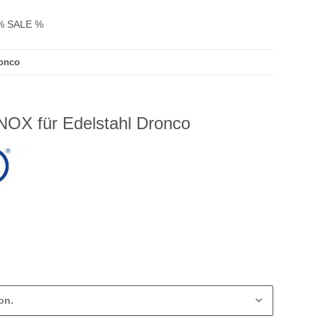
% SALE %
ronco
NOX für Edelstahl Dronco
on.