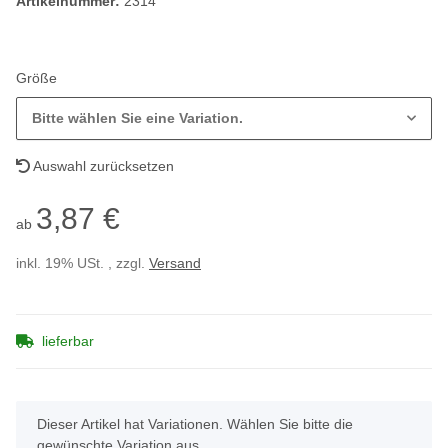
Artikelnummer:
2314
Größe
Bitte wählen Sie eine Variation.
Auswahl zurücksetzen
3,87 €
ab
inkl. 19% USt. , zzgl.
Versand
lieferbar
x
Dieser Artikel hat Variationen. Wählen Sie bitte die
gewünschte Variation aus.