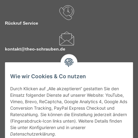
Rückruf Service
kontakt@theo-schrauben.de
Wie wir Cookies & Co nutzen
Durch Klicken auf „Alle akzeptieren“ gestatten Sie den
Service
Einsatz folgender Dienste auf unserer Website: YouTube,
Vimeo, Brevo, ReCaptcha, Google Analytics 4, Google Ads
Conversion Tracking, PayPal Express Checkout und
Gesetzliche Informationen
Ratenzahlung. Sie können die Einstellung jederzeit ändern
(Fingerabdruck-Icon links unten). Weitere Details finden
Alle technischen Angaben ohne Gewähr. Irrtümer und fehlerhafte
Sie unter
Konfigurieren
und in unserer
Angaben vorbehalten. Wenn Sie Datenblätter oder spezielle
Datenschutzerklärung
.