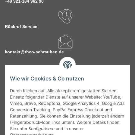
+49 921-164 962 90
Rückruf Service
kontakt@theo-schrauben.de
Wie wir Cookies & Co nutzen
Durch Klicken auf „Alle akzeptieren“ gestatten Sie den
Service
Einsatz folgender Dienste auf unserer Website: YouTube,
Vimeo, Brevo, ReCaptcha, Google Analytics 4, Google Ads
Conversion Tracking, PayPal Express Checkout und
Gesetzliche Informationen
Ratenzahlung. Sie können die Einstellung jederzeit ändern
(Fingerabdruck-Icon links unten). Weitere Details finden
Alle technischen Angaben ohne Gewähr. Irrtümer und fehlerhafte
Sie unter
Konfigurieren
und in unserer
Angaben vorbehalten. Wenn Sie Datenblätter oder spezielle
Datenschutzerklärung
.