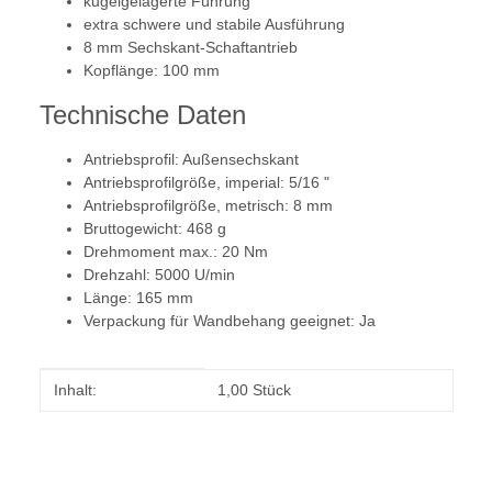
kugelgelagerte Führung
extra schwere und stabile Ausführung
8 mm Sechskant-Schaftantrieb
Kopflänge: 100 mm
Technische Daten
Antriebsprofil: Außensechskant
Antriebsprofilgröße, imperial: 5/16 "
Antriebsprofilgröße, metrisch: 8 mm
Bruttogewicht: 468 g
Drehmoment max.: 20 Nm
Drehzahl: 5000 U/min
Länge: 165 mm
Verpackung für Wandbehang geeignet: Ja
Produkteigenschaft
Wert
Inhalt:
1,00 Stück