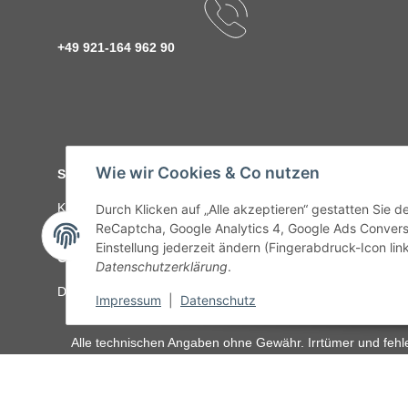
+49 921-164 962 90
Wie wir Cookies & Co nutzen
Service
Kontakt
C-Teile Management
Sonderteile
Karriere
Ver
Durch Klicken auf „Alle akzeptieren“ gestatten Sie 
ReCaptcha, Google Analytics 4, Google Ads Convers
Einstellung jederzeit ändern (Fingerabdruck-Icon link
Gesetzliche Informationen
Datenschutzerklärung
.
Datenschutz
AGB
Sitemap
Impressum
Batteriegeset
Impressum
|
Datenschutz
Alle technischen Angaben ohne Gewähr. Irrtümer und fehle
unseren Kundens