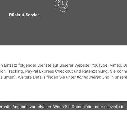
Rückruf Service
sandinformationen
den Einsatz folgender Dienste auf unserer Website: YouTube, Vimeo, B
ion Tracking, PayPal Express Checkout und Ratenzahlung. Sie könn
s unten). Weitere Details finden Sie unter
Konfigurieren
und in unsere
zhinweise
Widerrufsrecht
rhafte Angaben vorbehalten. Wenn Sie Datenblätter oder spezielle tec
ervice. Abbildungen der Artikel können beispielhaft sein und vom Pr