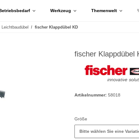
Betriebsbedarf
Werkzeug
Themenwelt
Leichtbaudübel
fischer Klappdübel KD
fischer Klappdübel
Artikelnummer:
58018
Größe
Bitte wählen Sie eine Variati