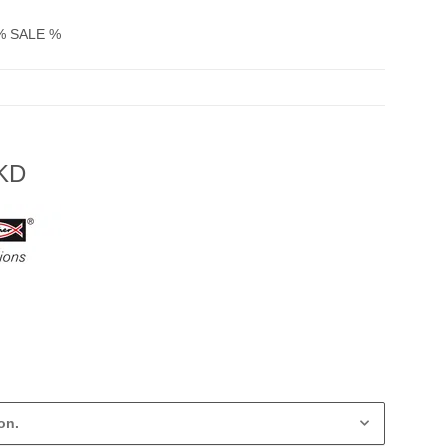
% SALE %
 KD
on.