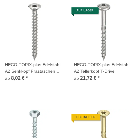
AUF LAGER
HECO-TOPIX-plus Edelstahl
HECO-TOPIX-plus Edelstahl
A2 Senkkopf Frästaschen
A2 Tellerkopf T-Drive
Pozi
8,02 €
*
21,72 €
*
ab
ab
BESTSELLER