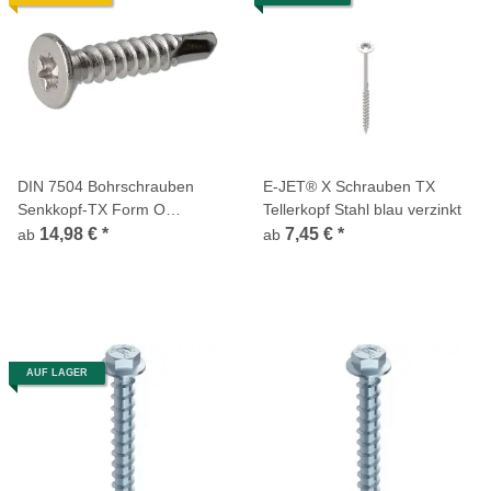
DIN 7504 Bohrschrauben
E-JET® X Schrauben TX
Senkkopf-TX Form O
Tellerkopf Stahl blau verzinkt
Edelstahl A4
14,98 €
*
7,45 €
*
ab
ab
AUF LAGER