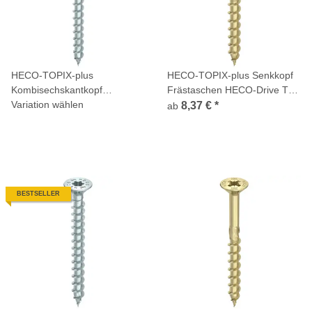
HECO-TOPIX-plus
HECO-TOPIX-plus Senkkopf
Kombisechskantkopf
Frästaschen HECO-Drive TX
Sechskantkopf + T-Drive
Variation wählen
Teilgewinde gelb chromatiert
8,37 €
*
ab
verzinkt
BESTSELLER