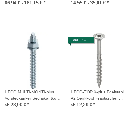
metrisches Anschlussgewinde
86,94 € -
181,15 €
*
14,55 € -
35,01 €
*
Stahl verzinkt
AUF LAGER
HECO MULTI-MONTI-plus
HECO-TOPIX-plus Edelstahl
Vorsteckanker Sechskantkopf
A2 Senkkopf Frästaschen
metrisches Anschlussgewinde
HECO-Drive TX Teilgewinde
23,90 €
*
12,29 €
*
ab
ab
Stahl verzinkt