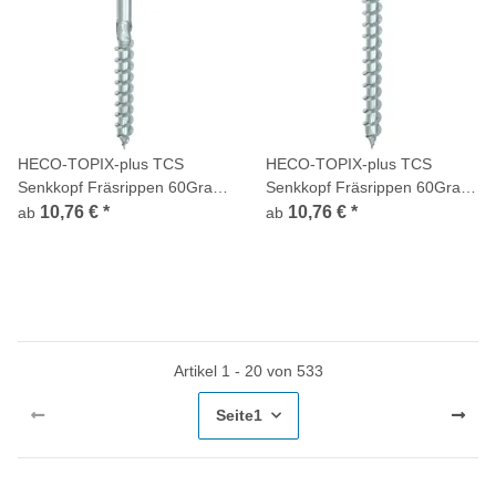
HECO-TOPIX-plus TCS
HECO-TOPIX-plus TCS
Senkkopf Fräsrippen 60Grad
Senkkopf Fräsrippen 60Grad
HECO-Drive TX HD-30
HECO-Drive TX HD-30
10,76 €
*
10,76 €
*
ab
ab
Teilgewinde verzinkt
Variables Vollgewinde verzinkt
Artikel 1 - 20 von 533
Seite
1