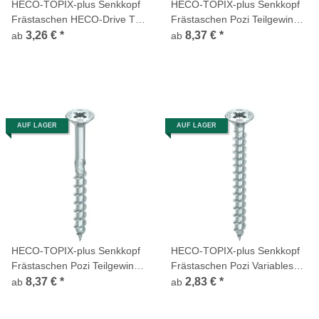
HECO-TOPIX-plus Senkkopf
HECO-TOPIX-plus Senkkopf
Frästaschen HECO-Drive TX
Frästaschen Pozi Teilgewinde
verzinkt
gelb chromatiert
3,26 €
*
8,37 €
*
ab
ab
AUF LAGER
AUF LAGER
HECO-TOPIX-plus Senkkopf
HECO-TOPIX-plus Senkkopf
Frästaschen Pozi Teilgewinde
Frästaschen Pozi Variables
verzinkt
Vollgewinde verzinkt
8,37 €
*
2,83 €
*
ab
ab