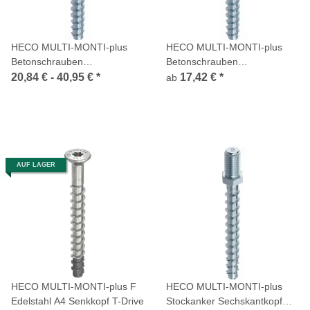
HECO MULTI-MONTI-plus
HECO MULTI-MONTI-plus
Betonschrauben
Betonschrauben
Sechskantkopf angepresste
Sechskantkopf Stahl verzinkt
20,84 € -
40,95 €
*
17,42 €
*
ab
Scheibe Stahl HP-beschichtet
AUF LAGER
HECO MULTI-MONTI-plus F
HECO MULTI-MONTI-plus
Edelstahl A4 Senkkopf T-Drive
Stockanker Sechskantkopf