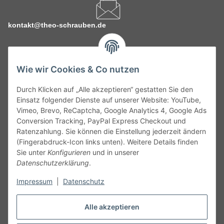
kontakt@theo-schrauben.de
Wie wir Cookies & Co nutzen
Durch Klicken auf „Alle akzeptieren“ gestatten Sie den
Service
Einsatz folgender Dienste auf unserer Website: YouTube,
Vimeo, Brevo, ReCaptcha, Google Analytics 4, Google Ads
Conversion Tracking, PayPal Express Checkout und
Gesetzliche Informationen
Ratenzahlung. Sie können die Einstellung jederzeit ändern
(Fingerabdruck-Icon links unten). Weitere Details finden
Alle technischen Angaben ohne Gewähr. Irrtümer und fehlerhafte
Sie unter
Konfigurieren
und in unserer
Angaben vorbehalten. Wenn Sie Datenblätter oder spezielle
Datenschutzerklärung
.
technische Eigenschaften benötigen, wenden Sie sich bitte an
Impressum
|
Datenschutz
unseren Kundenservice. Abbildungen der Artikel können
beispielhaft sein und vom Produkt abweichen.
Alle akzeptieren
Vertrag widerrufen