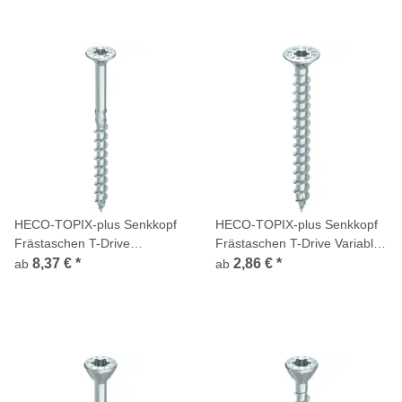
HECO-TOPIX-plus Senkkopf
HECO-TOPIX-plus Senkkopf
Frästaschen T-Drive
Frästaschen T-Drive Variables
Teilgewinde verzinkt
Vollgewinde verzinkt
8,37 €
*
2,86 €
*
ab
ab