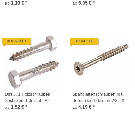
1,19 €
*
6,05 €
*
ab
ab
BESTSELLER
BESTSELLER
DIN 571 Holzschrauben
Spanplattenschrauben mit
Sechskant Edelstahl A2
Bohrspitze Edelstahl A2 TX
1,52 €
*
4,19 €
*
ab
ab