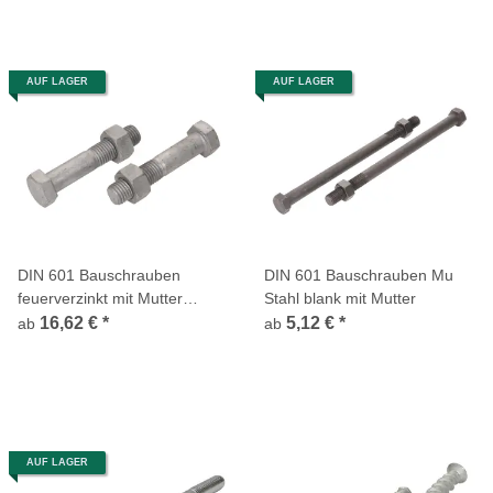
AUF LAGER
AUF LAGER
DIN 601 Bauschrauben
DIN 601 Bauschrauben Mu
feuerverzinkt mit Mutter
Stahl blank mit Mutter
Teilgewinde
16,62 €
*
5,12 €
*
ab
ab
AUF LAGER