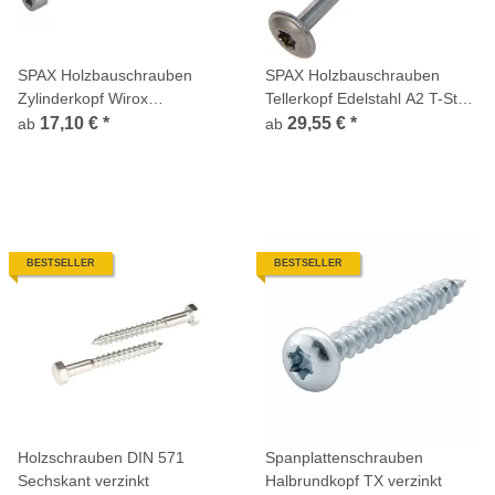
SPAX Holzbauschrauben
SPAX Holzbauschrauben
Zylinderkopf Wirox
Tellerkopf Edelstahl A2 T-Star
Vollgewinde
plus
17,10 €
*
29,55 €
*
ab
ab
BESTSELLER
BESTSELLER
Holzschrauben DIN 571
Spanplattenschrauben
Sechskant verzinkt
Halbrundkopf TX verzinkt