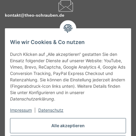
kontakt@theo-schrauben.de
Wie wir Cookies & Co nutzen
Durch Klicken auf „Alle akzeptieren“ gestatten Sie den
Service
Einsatz folgender Dienste auf unserer Website: YouTube,
Vimeo, Brevo, ReCaptcha, Google Analytics 4, Google Ads
Conversion Tracking, PayPal Express Checkout und
Gesetzliche Informationen
Ratenzahlung. Sie können die Einstellung jederzeit ändern
(Fingerabdruck-Icon links unten). Weitere Details finden
Alle technischen Angaben ohne Gewähr. Irrtümer und fehlerhafte
Sie unter
Konfigurieren
und in unserer
Angaben vorbehalten. Wenn Sie Datenblätter oder spezielle
Datenschutzerklärung
.
technische Eigenschaften benötigen, wenden Sie sich bitte an
Impressum
|
Datenschutz
unseren Kundenservice. Abbildungen der Artikel können
beispielhaft sein und vom Produkt abweichen.
Alle akzeptieren
Vertrag widerrufen