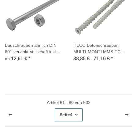
Bauschrauben ähnlich DIN
HECO Betonschrauben
601 verzinkt Vollschaft inkl.
MULTI-MONTI MMS-TC
Mutter
TimberConnect TX verzinkt
12,61 €
*
38,85 € -
71,16 €
*
ab
Artikel 61 - 80 von 533
Seite
4