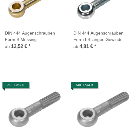
DIN 444 Augenschrauben
DIN 444 Augenschrauben
Form B Messing
Form LB langes Gewinde
Stahl 4.6 verzinkt
12,52 €
*
4,81 €
*
ab
ab
AUF LAGER
AUF LAGER