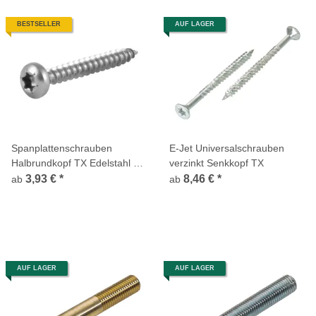
BESTSELLER
AUF LAGER
Spanplattenschrauben
E-Jet Universalschrauben
Halbrundkopf TX Edelstahl A2
verzinkt Senkkopf TX
Vollgewinde
3,93 €
*
8,46 €
*
ab
ab
AUF LAGER
AUF LAGER