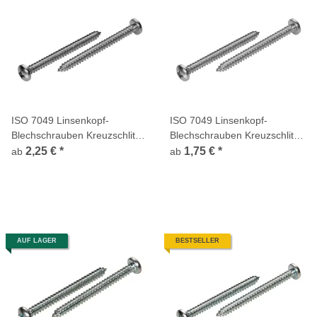
ISO 7049 Linsenkopf-
ISO 7049 Linsenkopf-
Blechschrauben Kreuzschlitz
Blechschrauben Kreuzschlitz
H Edelstahl A4 Spitze Form C
H Edelstahl A2 Spitze Form C
2,25 €
*
1,75 €
*
ab
ab
AUF LAGER
BESTSELLER