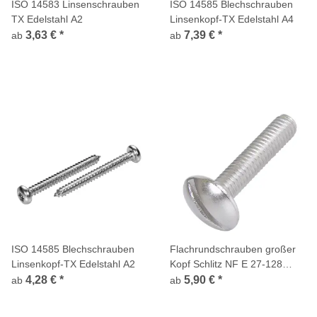
ISO 14583 Linsenschrauben
ISO 14585 Blechschrauben
TX Edelstahl A2
Linsenkopf-TX Edelstahl A4
3,63 €
*
7,39 €
*
ab
ab
ISO 14585 Blechschrauben
Flachrundschrauben großer
Linsenkopf-TX Edelstahl A2
Kopf Schlitz NF E 27-128
Edelstahl A2
4,28 €
*
5,90 €
*
ab
ab