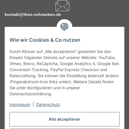
kontakt@theo-schrauben.de
Wie wir Cookies & Co nutzen
Durch Klicken auf „Alle akzeptieren“ gestatten Sie den
Service
Einsatz folgender Dienste auf unserer Website: YouTube,
Vimeo, Brevo, ReCaptcha, Google Analytics 4, Google Ads
Conversion Tracking, PayPal Express Checkout und
Gesetzliche Informationen
Ratenzahlung. Sie können die Einstellung jederzeit ändern
(Fingerabdruck-Icon links unten). Weitere Details finden
Alle technischen Angaben ohne Gewähr. Irrtümer und fehlerhafte
Sie unter
Konfigurieren
und in unserer
Angaben vorbehalten. Wenn Sie Datenblätter oder spezielle
Datenschutzerklärung
.
technische Eigenschaften benötigen, wenden Sie sich bitte an
Impressum
|
Datenschutz
unseren Kundenservice. Abbildungen der Artikel können
beispielhaft sein und vom Produkt abweichen.
Alle akzeptieren
Vertrag widerrufen