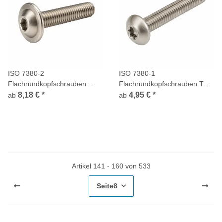
ISO 7380-2
ISO 7380-1
Flachrundkopfschrauben
Flachrundkopfschrauben TX
Innensechskant Flansch
Vollgewinde Edelstahl A4
8,18 €
*
4,95 €
*
ab
ab
Vollgewinde Edelstahl A4
Artikel 141 - 160 von 533
Seite
8