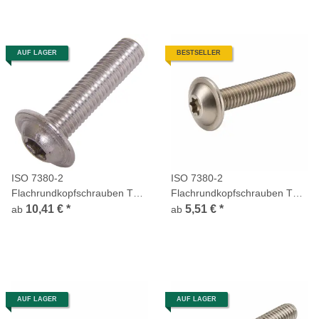
AUF LAGER
BESTSELLER
ISO 7380-2
ISO 7380-2
Flachrundkopfschrauben TX
Flachrundkopfschrauben TX
Flansch Vollgewinde Edelstahl
Flansch Vollgewinde Edelstahl
10,41 €
*
5,51 €
*
ab
ab
A4
A2
AUF LAGER
AUF LAGER