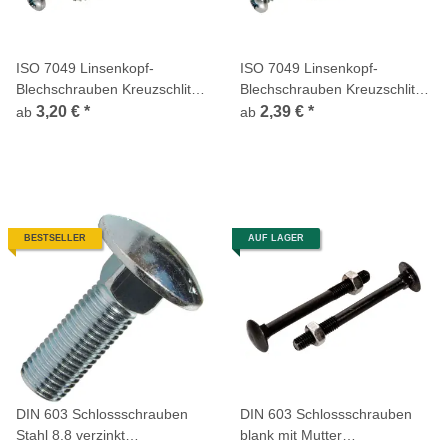
ISO 7049 Linsenkopf-
ISO 7049 Linsenkopf-
Blechschrauben Kreuzschlitz
Blechschrauben Kreuzschlitz
Z Stahl verzinkt Spitze Form
H Stahl verzinkt Spitze Form
3,20 €
*
2,39 €
*
ab
ab
C
C
BESTSELLER
AUF LAGER
DIN 603 Schlossschrauben
DIN 603 Schlossschrauben
Stahl 8.8 verzinkt
blank mit Mutter