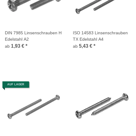
DIN 7985 Linsenschrauben H
ISO 14583 Linsenschrauben
Edelstahl A2
TX Edelstahl A4
1,93 €
*
5,43 €
*
ab
ab
AUF LAGER