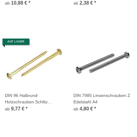
Vierkantansatz
Vierkantansatz
10,88 €
*
2,38 €
*
ab
ab
AUF LAGER
DIN 96 Halbrund-
DIN 7985 Linsenschrauben Z
Holzschrauben Schlitz
Edelstahl A4
Messing
9,77 €
*
4,80 €
*
ab
ab