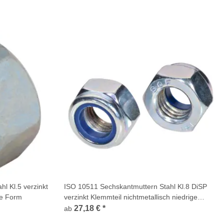
l Kl.5 verzinkt
ISO 10511 Sechskantmuttern Stahl Kl.8 DiSP
ge Form
verzinkt Klemmteil nichtmetallisch niedrige
Form
27,18 €
*
ab