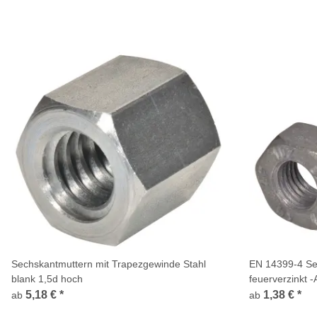
Sechskantmuttern mit Trapezgewinde Stahl
EN 14399-4 Sec
blank 1,5d hoch
feuerverzinkt 
Stahlbau
5,18 €
*
1,38 €
*
ab
ab