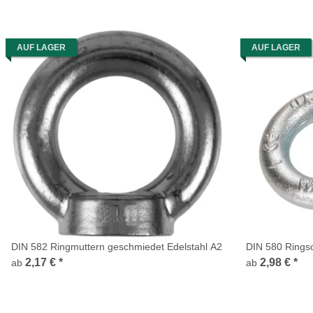
AUF LAGER
AUF LAGER
DIN 582 Ringmuttern geschmiedet Edelstahl A2
DIN 580 Ringsc
2,17 €
*
2,98 €
*
ab
ab