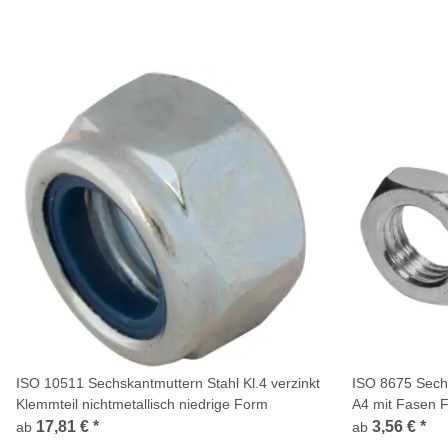
ISO 10511 Sechskantmuttern Stahl Kl.4 verzinkt
ISO 8675 Sechs
Klemmteil nichtmetallisch niedrige Form
A4 mit Fasen 
17,81 €
*
3,56 €
*
ab
ab