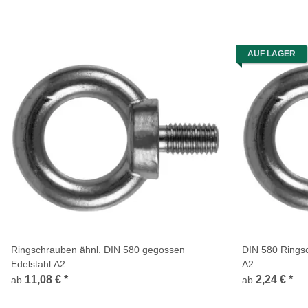
AUF LAGER
Ringschrauben ähnl. DIN 580 gegossen
DIN 580 Rings
Edelstahl A2
A2
11,08 €
*
2,24 €
*
ab
ab