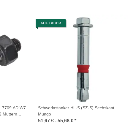
AUF LAGER
1.7709 AD W7
Schwerlastanker HL-S (SZ-S) Sechskant
2 Muttern
Mungo
51,67 € -
55,68 €
*