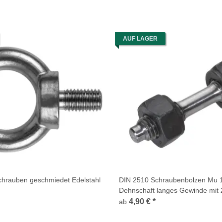
AUF LAGER
chrauben geschmiedet Edelstahl
DIN 2510 Schraubenbolzen Mu 
Dehnschaft langes Gewinde mit 
1.7218 Form LM
4,90 €
*
ab