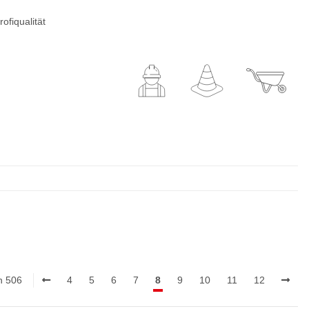
ofiqualität
on 506
4
5
6
7
8
9
10
11
12