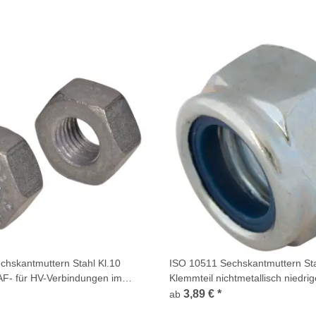
hskantmuttern Stahl Kl.10
ISO 10511 Sechskantmuttern Stah
-AF- für HV-Verbindungen im
Klemmteil nichtmetallisch niedri
3,89 €
*
ab