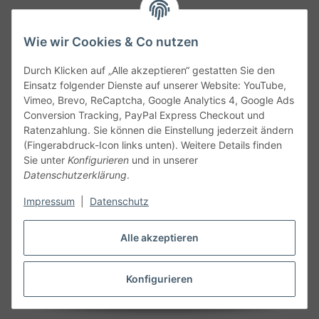
Wie wir Cookies & Co nutzen
Durch Klicken auf „Alle akzeptieren“ gestatten Sie den
Service
Einsatz folgender Dienste auf unserer Website: YouTube,
Vimeo, Brevo, ReCaptcha, Google Analytics 4, Google Ads
Conversion Tracking, PayPal Express Checkout und
Gesetzliche Informationen
Ratenzahlung. Sie können die Einstellung jederzeit ändern
(Fingerabdruck-Icon links unten). Weitere Details finden
Alle technischen Angaben ohne Gewähr. Irrtümer und fehlerhafte
Sie unter
Konfigurieren
und in unserer
Angaben vorbehalten. Wenn Sie Datenblätter oder spezielle
Datenschutzerklärung
.
technische Eigenschaften benötigen, wenden Sie sich bitte an
Impressum
|
Datenschutz
unseren Kundenservice. Abbildungen der Artikel können
beispielhaft sein und vom Produkt abweichen.
Alle akzeptieren
Vertrag widerrufen
Konfigurieren
* Alle Preise inkl. gesetzlicher USt., zzgl.
Versand