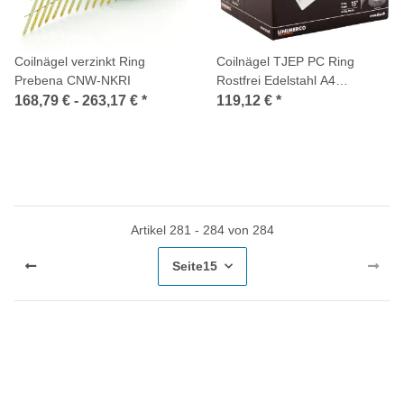
Coilnägel verzinkt Ring
Coilnägel TJEP PC Ring
Prebena CNW-NKRI
Rostfrei Edelstahl A4
Flachkopf
168,79 € -
263,17 €
*
119,12 €
*
Artikel 281 - 284 von 284
Seite
15