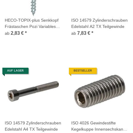
HECO-TOPIX-plus Senkkopf
ISO 14579 Zylinderschrauben
Frästaschen Pozi Variables
Edelstahl A2 TX Teilgewinde
Vollgewinde verzinkt
2,83 €
*
7,83 €
*
ab
ab
AUF LAGER
BESTSELLER
ISO 14579 Zylinderschrauben
ISO 4026 Gewindestifte
Edelstahl A4 TX Teilgewinde
Kegelkuppe Innensechskant