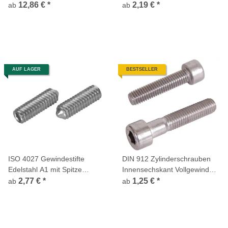
Stahl Edelstahl A2
12,86 €
*
2,19 €
*
ab
ab
AUF LAGER
BESTSELLER
ISO 4027 Gewindestifte
DIN 912 Zylinderschrauben
Edelstahl A1 mit Spitze
Innensechskant Vollgewinde
Innensechskant
oder Teilgewinde Edelstahl A2
2,77 €
*
1,25 €
*
ab
ab