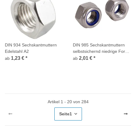
DIN 934 Sechskantmuttern
DIN 985 Sechskantmuttern
Edelstahl A2
selbstsichernd niedrige Form
Edelstahl A2
1,23 €
*
2,01 €
*
ab
ab
Artikel 1 - 20 von 284
Seite
1