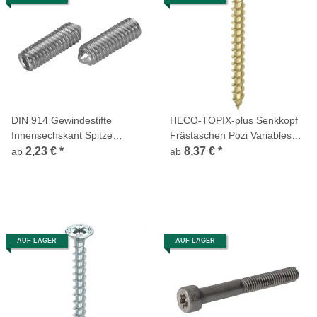
DIN 914 Gewindestifte
HECO-TOPIX-plus Senkkopf
Innensechskant Spitze
Frästaschen Pozi Variables
Edelstahl A1
Vollgewinde gelb chromatiert
2,23 €
*
8,37 €
*
ab
ab
AUF LAGER
AUF LAGER