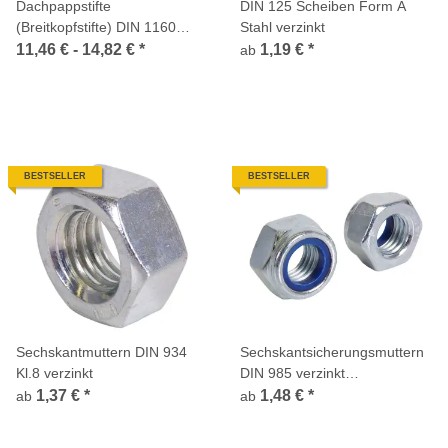
Dachpappstifte
DIN 125 Scheiben Form A
(Breitkopfstifte) DIN 1160
Stahl verzinkt
Form B feuerverzinkt
11,46 € -
14,82 €
*
1,19 €
*
ab
BESTSELLER
BESTSELLER
Sechskantmuttern DIN 934
Sechskantsicherungsmuttern
Kl.8 verzinkt
DIN 985 verzinkt
Kunststoffring niedrige Form
1,37 €
*
1,48 €
*
ab
ab