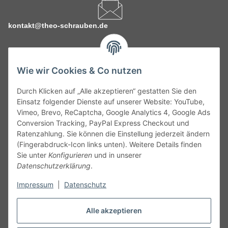
kontakt@theo-schrauben.de
Wie wir Cookies & Co nutzen
Durch Klicken auf „Alle akzeptieren“ gestatten Sie den
Service
Einsatz folgender Dienste auf unserer Website: YouTube,
Vimeo, Brevo, ReCaptcha, Google Analytics 4, Google Ads
Conversion Tracking, PayPal Express Checkout und
Gesetzliche Informationen
Ratenzahlung. Sie können die Einstellung jederzeit ändern
(Fingerabdruck-Icon links unten). Weitere Details finden
Alle technischen Angaben ohne Gewähr. Irrtümer und fehlerhafte
Sie unter
Konfigurieren
und in unserer
Angaben vorbehalten. Wenn Sie Datenblätter oder spezielle
Datenschutzerklärung
.
technische Eigenschaften benötigen, wenden Sie sich bitte an
Impressum
|
Datenschutz
unseren Kundenservice. Abbildungen der Artikel können
beispielhaft sein und vom Produkt abweichen.
Alle akzeptieren
Vertrag widerrufen