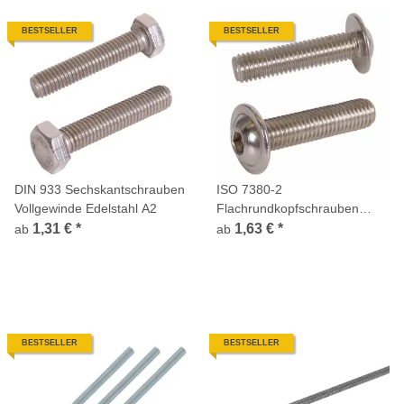
BESTSELLER
BESTSELLER
DIN 933 Sechskantschrauben
ISO 7380-2
Vollgewinde Edelstahl A2
Flachrundkopfschrauben
Innensechskant Flansch
1,31 €
*
1,63 €
*
ab
ab
Vollgewinde Edelstahl A2
BESTSELLER
BESTSELLER