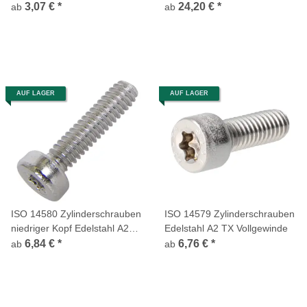
Edelstahl A2
3,07 €
*
24,20 €
*
ab
ab
AUF LAGER
AUF LAGER
ISO 14580 Zylinderschrauben
ISO 14579 Zylinderschrauben
niedriger Kopf Edelstahl A2
Edelstahl A2 TX Vollgewinde
TX
6,84 €
*
6,76 €
*
ab
ab