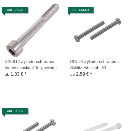
AUF LAGER
AUF LAGER
DIN 912 Zylinderschrauben
DIN 84 Zylinderschrauben
Innensechskant Teilgewinde
Schlitz Edelstahl A4
Edelstahl A4
1,33 €
*
2,59 €
*
ab
ab
AUF LAGER