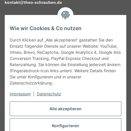
kontakt@theo-schrauben.de
Wie wir Cookies & Co nutzen
Durch Klicken auf „Alle akzeptieren“ gestatten Sie den
Service
Einsatz folgender Dienste auf unserer Website: YouTube,
Vimeo, Brevo, ReCaptcha, Google Analytics 4, Google Ads
Conversion Tracking, PayPal Express Checkout und
Gesetzliche Informationen
Ratenzahlung. Sie können die Einstellung jederzeit ändern
(Fingerabdruck-Icon links unten). Weitere Details finden
Alle technischen Angaben ohne Gewähr. Irrtümer und fehlerhafte
Sie unter
Konfigurieren
und in unserer
Angaben vorbehalten. Wenn Sie Datenblätter oder spezielle
Datenschutzerklärung
.
technische Eigenschaften benötigen, wenden Sie sich bitte an
Impressum
|
Datenschutz
unseren Kundenservice. Abbildungen der Artikel können
beispielhaft sein und vom Produkt abweichen.
Alle akzeptieren
Vertrag widerrufen
Konfigurieren
* Alle Preise inkl. gesetzlicher USt., zzgl.
Versand