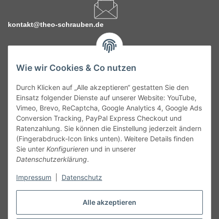
kontakt@theo-schrauben.de
Wie wir Cookies & Co nutzen
Durch Klicken auf „Alle akzeptieren“ gestatten Sie den
Service
Einsatz folgender Dienste auf unserer Website: YouTube,
Vimeo, Brevo, ReCaptcha, Google Analytics 4, Google Ads
Conversion Tracking, PayPal Express Checkout und
Gesetzliche Informationen
Ratenzahlung. Sie können die Einstellung jederzeit ändern
(Fingerabdruck-Icon links unten). Weitere Details finden
Alle technischen Angaben ohne Gewähr. Irrtümer und fehlerhafte
Sie unter
Konfigurieren
und in unserer
Angaben vorbehalten. Wenn Sie Datenblätter oder spezielle
Datenschutzerklärung
.
technische Eigenschaften benötigen, wenden Sie sich bitte an
Impressum
|
Datenschutz
unseren Kundenservice. Abbildungen der Artikel können
beispielhaft sein und vom Produkt abweichen.
Alle akzeptieren
Vertrag widerrufen