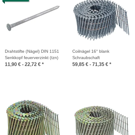
Drahtstifte (Nägel) DIN 1151
Coilnägel 16° blank
Senkkopf feuerverzinkt (tzn)
Schraubschaft
11,90 € -
22,72 €
*
59,85 € -
71,35 €
*