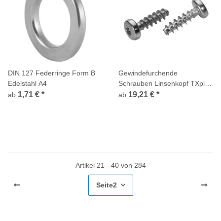
DIN 127 Federringe Form B
Gewindefurchende
Edelstahl A4
Schrauben Linsenkopf TXplus
Stahl verzinkt für Kunststoff
1,71 €
*
19,21 €
*
ab
ab
Artikel 21 - 40 von 284
Seite
2