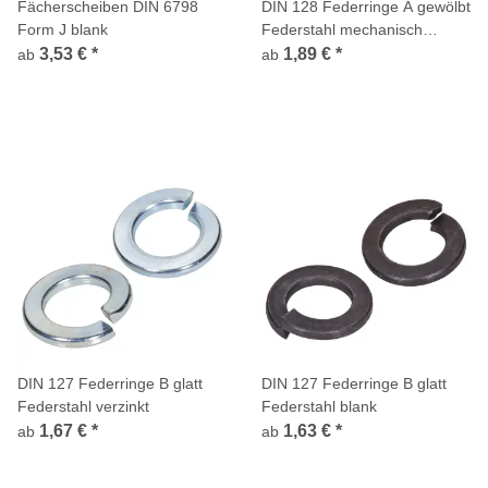
Fächerscheiben DIN 6798
DIN 128 Federringe A gewölbt
Form J blank
Federstahl mechanisch
verzinkt
3,53 €
*
1,89 €
*
ab
ab
DIN 127 Federringe B glatt
DIN 127 Federringe B glatt
Federstahl verzinkt
Federstahl blank
1,67 €
*
1,63 €
*
ab
ab