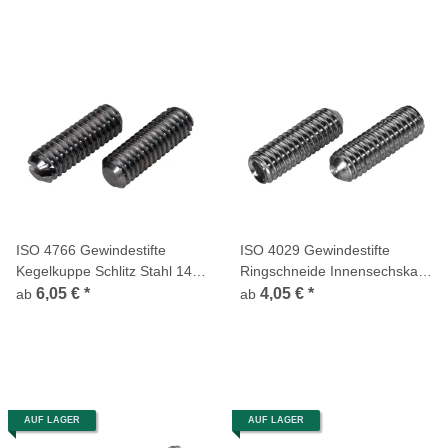
ISO 4766 Gewindestifte
ISO 4029 Gewindestifte
Kegelkuppe Schlitz Stahl 14 H
Ringschneide Innensechskant
blank
Edelstahl A4
6,05 €
*
4,05 €
*
ab
ab
AUF LAGER
AUF LAGER