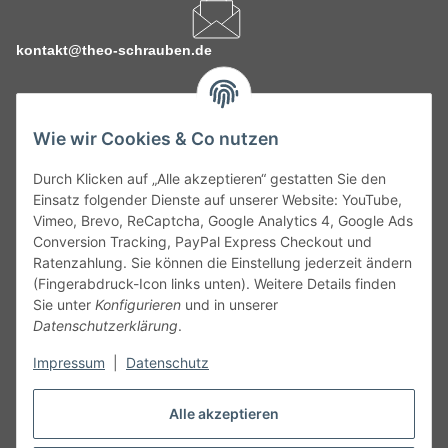
kontakt@theo-schrauben.de
Wie wir Cookies & Co nutzen
Durch Klicken auf „Alle akzeptieren“ gestatten Sie den
Service
Einsatz folgender Dienste auf unserer Website: YouTube,
Vimeo, Brevo, ReCaptcha, Google Analytics 4, Google Ads
Conversion Tracking, PayPal Express Checkout und
Gesetzliche Informationen
Ratenzahlung. Sie können die Einstellung jederzeit ändern
(Fingerabdruck-Icon links unten). Weitere Details finden
Alle technischen Angaben ohne Gewähr. Irrtümer und fehlerhafte
Sie unter
Konfigurieren
und in unserer
Angaben vorbehalten. Wenn Sie Datenblätter oder spezielle
Datenschutzerklärung
.
technische Eigenschaften benötigen, wenden Sie sich bitte an
Impressum
|
Datenschutz
unseren Kundenservice. Abbildungen der Artikel können
beispielhaft sein und vom Produkt abweichen.
Alle akzeptieren
Vertrag widerrufen