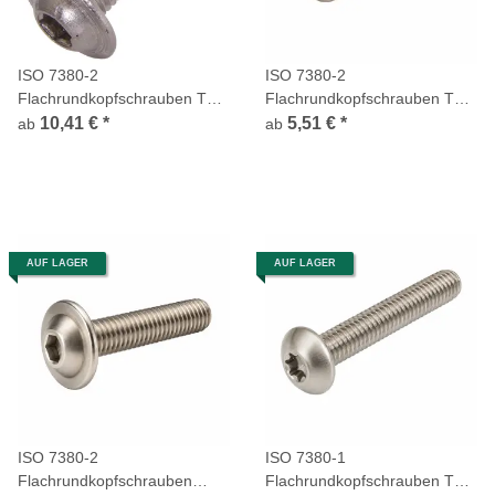
ISO 7380-2
ISO 7380-2
Flachrundkopfschrauben TX
Flachrundkopfschrauben TX
Flansch Vollgewinde Edelstahl
Flansch Vollgewinde Edelstahl
10,41 €
*
5,51 €
*
ab
ab
A4
A2
AUF LAGER
AUF LAGER
ISO 7380-2
ISO 7380-1
Flachrundkopfschrauben
Flachrundkopfschrauben TX