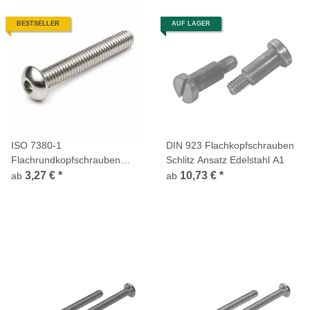
BESTSELLER
AUF LAGER
ISO 7380-1
DIN 923 Flachkopfschrauben
Flachrundkopfschrauben
Schlitz Ansatz Edelstahl A1
Innensechskant Vollgewinde
3,27 €
*
10,73 €
*
ab
ab
Edelstahl A2