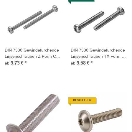
DIN 7500 Gewindefurchende
DIN 7500 Gewindefurchende
Linsenschrauben Z Form CE
Linsenschrauben TX Form CE
Edelstahl A2
Edelstahl A2
9,73 €
*
9,58 €
*
ab
ab
BESTSELLER