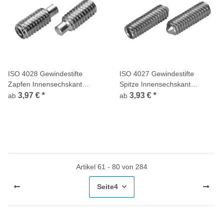
ISO 4028 Gewindestifte
ISO 4027 Gewindestifte
Zapfen Innensechskant
Spitze Innensechskant
Edelstahl A4
Edelstahl A4
3,97 €
*
3,93 €
*
ab
ab
Artikel 61 - 80 von 284
Seite
4