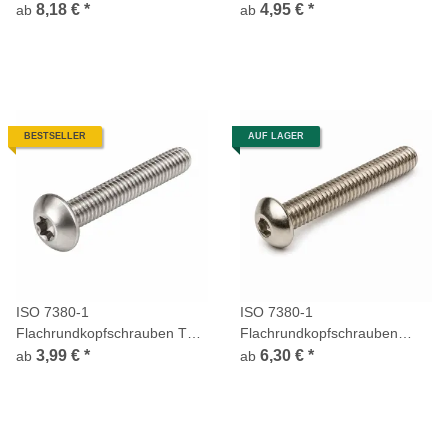
Innensechskant Flansch
Vollgewinde Edelstahl A4
8,18 €
*
4,95 €
*
ab
ab
Vollgewinde Edelstahl A4
BESTSELLER
AUF LAGER
ISO 7380-1
ISO 7380-1
Flachrundkopfschrauben TX
Flachrundkopfschrauben
Vollgewinde Edelstahl A2
Innensechskant Vollgewinde
3,99 €
*
6,30 €
*
ab
ab
Edelstahl A4