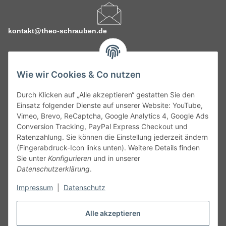
kontakt@theo-schrauben.de
Wie wir Cookies & Co nutzen
Durch Klicken auf „Alle akzeptieren“ gestatten Sie den
Service
Einsatz folgender Dienste auf unserer Website: YouTube,
Vimeo, Brevo, ReCaptcha, Google Analytics 4, Google Ads
Conversion Tracking, PayPal Express Checkout und
Gesetzliche Informationen
Ratenzahlung. Sie können die Einstellung jederzeit ändern
(Fingerabdruck-Icon links unten). Weitere Details finden
Alle technischen Angaben ohne Gewähr. Irrtümer und fehlerhafte
Sie unter
Konfigurieren
und in unserer
Angaben vorbehalten. Wenn Sie Datenblätter oder spezielle
Datenschutzerklärung
.
technische Eigenschaften benötigen, wenden Sie sich bitte an
Impressum
|
Datenschutz
unseren Kundenservice. Abbildungen der Artikel können
beispielhaft sein und vom Produkt abweichen.
Alle akzeptieren