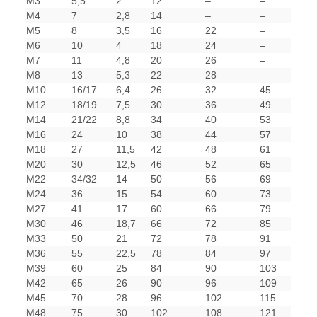
M3
5,5
2
12
–
–
M4
7
2,8
14
–
–
M5
8
3,5
16
22
–
M6
10
4
18
24
–
M7
11
4,8
20
26
–
M8
13
5,3
22
28
–
M10
16/17
6,4
26
32
45
M12
18/19
7,5
30
36
49
M14
21/22
8,8
34
40
53
M16
24
10
38
44
57
M18
27
11,5
42
48
61
M20
30
12,5
46
52
65
M22
34/32
14
50
56
69
M24
36
15
54
60
73
M27
41
17
60
66
79
M30
46
18,7
66
72
85
M33
50
21
72
78
91
M36
55
22,5
78
84
97
M39
60
25
84
90
103
M42
65
26
90
96
109
M45
70
28
96
102
115
M48
75
30
102
108
121