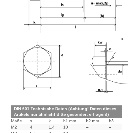
DIN 601 Technische Daten (Achtung! Daten dieses
Artikels nur ähnlich! Bitte gesondert erfragen!)
Maße
s
k
b1 mm
b2 mm
b3
M2
4
1,4
10
–
–