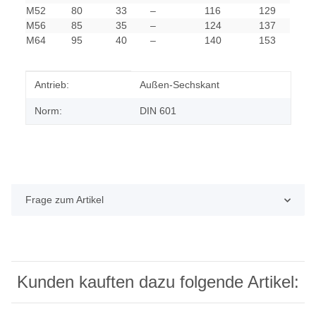
M52
80
33
–
116
129
M56
85
35
–
124
137
M64
95
40
–
140
153
Produkteigenschaft
Wert
Antrieb:
Außen-Sechskant
Norm:
DIN 601
Frage zum Artikel
Kunden kauften dazu folgende Artikel: