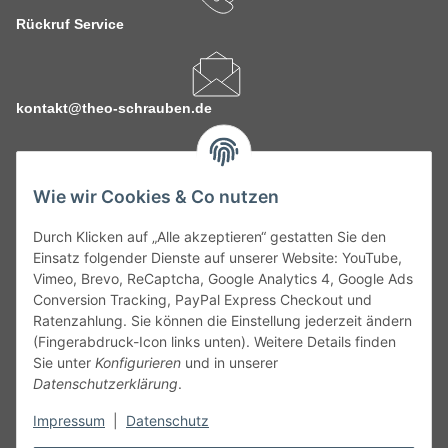
Rückruf Service
kontakt@theo-schrauben.de
Wie wir Cookies & Co nutzen
Durch Klicken auf „Alle akzeptieren“ gestatten Sie den
Service
Einsatz folgender Dienste auf unserer Website: YouTube,
Vimeo, Brevo, ReCaptcha, Google Analytics 4, Google Ads
Conversion Tracking, PayPal Express Checkout und
Gesetzliche Informationen
Ratenzahlung. Sie können die Einstellung jederzeit ändern
(Fingerabdruck-Icon links unten). Weitere Details finden
Alle technischen Angaben ohne Gewähr. Irrtümer und fehlerhafte
Sie unter
Konfigurieren
und in unserer
Angaben vorbehalten. Wenn Sie Datenblätter oder spezielle
Datenschutzerklärung
.
technische Eigenschaften benötigen, wenden Sie sich bitte an
Impressum
|
Datenschutz
unseren Kundenservice. Abbildungen der Artikel können
beispielhaft sein und vom Produkt abweichen.