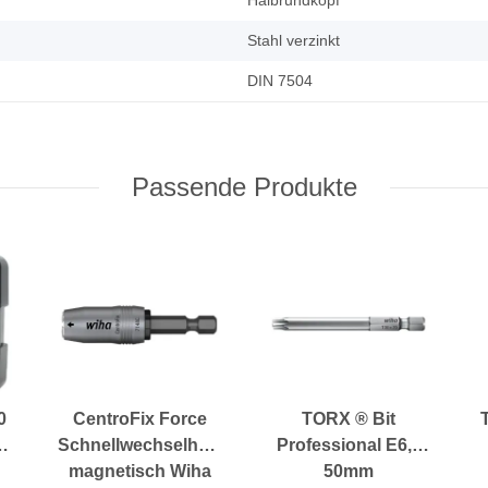
Halbrundkopf
Stahl verzinkt
DIN 7504
Passende Produkte
0
CentroFix Force
TORX ® Bit
Schnellwechselhalter
Professional E6,3
magnetisch Wiha
50mm