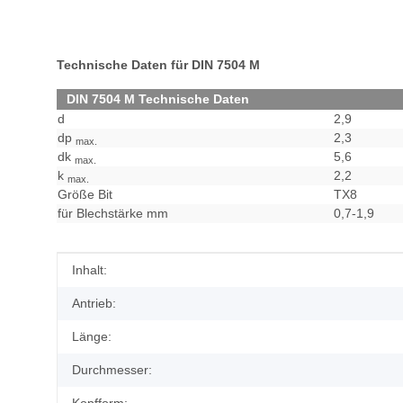
Technische Daten für DIN 7504 M
DIN 7504 M Technische Daten
d
2,9
dp
2,3
max.
dk
5,6
max.
k
2,2
max.
Größe Bit
TX8
für Blechstärke mm
0,7-1,9
Produkteigenschaft
Wert
Inhalt:
Antrieb:
Länge:
Durchmesser: