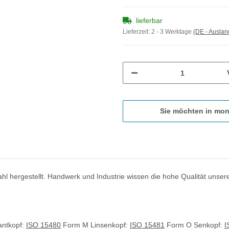
lieferbar
Lieferzeit:
2 - 3 Werktage
(DE - Ausla
Sie möchten in mon
l hergestellt. Handwerk und Industrie wissen die hohe Qualität unserer
antkopf:
ISO 15480
Form M Linsenkopf:
ISO 15481
Form O Senkopf:
I