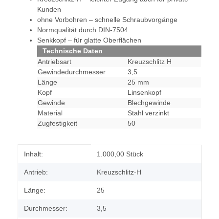
Kunden
ohne Vorbohren – schnelle Schraubvorgänge
Normqualität durch DIN-7504
Senkkopf – für glatte Oberflächen
Technische Daten
Antriebsart
Kreuzschlitz H
Gewindedurchmesser
3,5
Länge
25 mm
Kopf
Linsenkopf
Gewinde
Blechgewinde
Material
Stahl verzinkt
Zugfestigkeit
50
Produkteigenschaft
Wert
Inhalt:
1.000,00 Stück
Antrieb:
Kreuzschlitz-H
Länge:
25
Durchmesser:
3,5