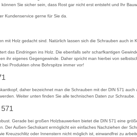
 können Sie sicher sein, dass Rost gar nicht erst entsteht und Ihr Bau
r Kundenservice gerne für Sie da.
it Holz gedacht sind. Natürlich lassen sich die Schrauben auch in Ku
tert das Eindringen ins Holz. Die ebenfalls sehr scharfkantigen Gewind
en ihr eigenes Gegengewinde. Daher spricht man hierbei von selbstsc
t bei Produkten ohne Bohrspitze immer vor!
71
kantkopf, daher bezeichnet man die Schrauben mit der DIN 571 auch a
erden. Weiter unten finden Sie alle technischen Daten zur Schraube.
 571
n robust. Gerade bei großen Holzbauwerken bietet die DIN 571 eine gr
n. Der Außen-Sechskant ermöglicht ein einfaches Nachziehen der Sc
e Kreuzschlitz oder Innenstern nicht möglich ist, einwandfrei zu arbei