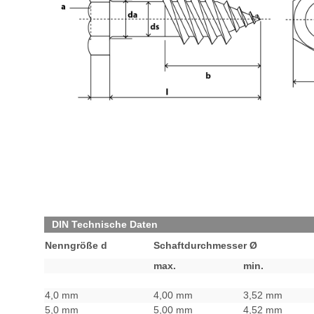
DIN Technische Daten
Nenngröße d
Schaftdurchmesser Ø
max.
min.
4,0 mm
4,00 mm
3,52 mm
5,0 mm
5,00 mm
4,52 mm