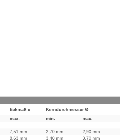
Eckmaß e
Kerndurchmesser Ø
max.
min.
max.
7,51 mm
2,70 mm
2,90 mm
8,63 mm
3,40 mm
3,70 mm