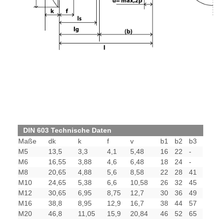
DIN 603 Technische Daten
Maße
dk
k
f
v
b1
b2
b3
M5
13,5
3,3
4,1
5,48
16
22
-
M6
16,55
3,88
4,6
6,48
18
24
-
M8
20,65
4,88
5,6
8,58
22
28
41
M10
24,65
5,38
6,6
10,58
26
32
45
M12
30,65
6,95
8,75
12,7
30
36
49
M16
38,8
8,95
12,9
16,7
38
44
57
M20
46,8
11,05
15,9
20,84
46
52
65