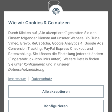
kontakt@theo-schrauben.de
Wie wir Cookies & Co nutzen
Durch Klicken auf „Alle akzeptieren“ gestatten Sie den
Einsatz folgender Dienste auf unserer Website: YouTube,
Vimeo, Brevo, ReCaptcha, Google Analytics 4, Google Ads
Service
Conversion Tracking, PayPal Express Checkout und
Ratenzahlung. Sie können die Einstellung jederzeit ändern
(Fingerabdruck-Icon links unten). Weitere Details finden
Gesetzliche Informationen
Sie unter
Konfigurieren
und in unserer
Datenschutzerklärung
.
Alle technischen Angaben ohne Gewähr. Irrtümer und fehlerhafte
Impressum
|
Datenschutz
Angaben vorbehalten. Wenn Sie Datenblätter oder spezielle
technische Eigenschaften benötigen, wenden Sie sich bitte an
unseren Kundenservice. Abbildungen der Artikel können
Alle akzeptieren
beispielhaft sein und vom Produkt abweichen.
Konfigurieren
Vertrag widerrufen