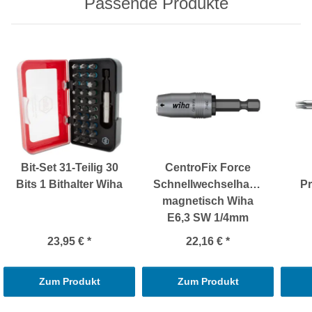
Passende Produkte
Bit-Set 31-Teilig 30
CentroFix Force
Bits 1 Bithalter Wiha
Schnellwechselhalter
Pr
magnetisch Wiha
E6,3 SW 1/4mm
23,95 €
*
22,16 €
*
Zum Produkt
Zum Produkt