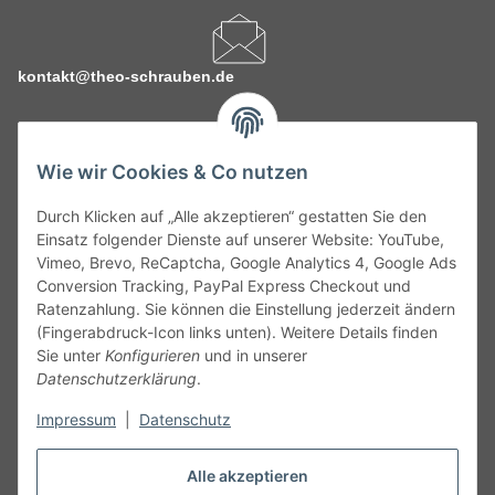
kontakt@theo-schrauben.de
Wie wir Cookies & Co nutzen
Durch Klicken auf „Alle akzeptieren“ gestatten Sie den
Service
Einsatz folgender Dienste auf unserer Website: YouTube,
Vimeo, Brevo, ReCaptcha, Google Analytics 4, Google Ads
Conversion Tracking, PayPal Express Checkout und
Gesetzliche Informationen
Ratenzahlung. Sie können die Einstellung jederzeit ändern
(Fingerabdruck-Icon links unten). Weitere Details finden
Alle technischen Angaben ohne Gewähr. Irrtümer und fehlerhafte
Sie unter
Konfigurieren
und in unserer
Angaben vorbehalten. Wenn Sie Datenblätter oder spezielle
Datenschutzerklärung
.
technische Eigenschaften benötigen, wenden Sie sich bitte an
Impressum
|
Datenschutz
unseren Kundenservice. Abbildungen der Artikel können
beispielhaft sein und vom Produkt abweichen.
Alle akzeptieren