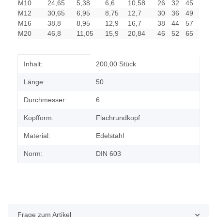
M10
24,65
5,38
6,6
10,58
26
32
45
M12
30,65
6,95
8,75
12,7
30
36
49
M16
38,8
8,95
12,9
16,7
38
44
57
M20
46,8
11,05
15,9
20,84
46
52
65
Produkteigenschaft
Wert
Inhalt:
200,00 Stück
Länge:
50
Durchmesser:
6
Kopfform:
Flachrundkopf
Material:
Edelstahl
Norm:
DIN 603
Frage zum Artikel