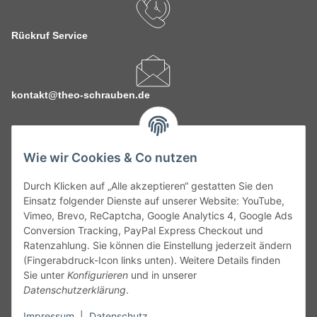
Rückruf Service
kontakt@theo-schrauben.de
Wie wir Cookies & Co nutzen
Durch Klicken auf „Alle akzeptieren“ gestatten Sie den
Service
Einsatz folgender Dienste auf unserer Website: YouTube,
Vimeo, Brevo, ReCaptcha, Google Analytics 4, Google Ads
Conversion Tracking, PayPal Express Checkout und
Gesetzliche Informationen
Ratenzahlung. Sie können die Einstellung jederzeit ändern
(Fingerabdruck-Icon links unten). Weitere Details finden
Alle technischen Angaben ohne Gewähr. Irrtümer und fehlerhafte
Sie unter
Konfigurieren
und in unserer
Angaben vorbehalten. Wenn Sie Datenblätter oder spezielle
Datenschutzerklärung
.
technische Eigenschaften benötigen, wenden Sie sich bitte an
Impressum
|
Datenschutz
unseren Kundenservice. Abbildungen der Artikel können