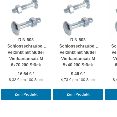
DIN 603
DIN 603
Schlossschrauben
Schlossschrauben
Sc
verzinkt mit Mutter
verzinkt mit Mutter
ve
Vierkantansatz M
Vierkantansatz M
V
6x70 200 Stück
5x40 200 Stück
16,64 €
*
9,46 €
*
8,32 € pro 100 Stück
4,73 € pro 100 Stück
8,
Zum Produkt
Zum Produkt