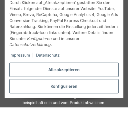
Durch Klicken auf „Alle akzeptieren“ gestatten Sie den
kontakt@theo-schrauben.de
Einsatz folgender Dienste auf unserer Website: YouTube,
Vimeo, Brevo, ReCaptcha, Google Analytics 4, Google Ads
Conversion Tracking, PayPal Express Checkout und
Ratenzahlung. Sie können die Einstellung jederzeit ändern
(Fingerabdruck-Icon links unten). Weitere Details finden
Sie unter
Konfigurieren
und in unserer
Datenschutzerklärung
.
Service
Impressum
|
Datenschutz
Gesetzliche Informationen
Alle akzeptieren
Alle technischen Angaben ohne Gewähr. Irrtümer und fehlerhafte
Angaben vorbehalten. Wenn Sie Datenblätter oder spezielle
Konfigurieren
technische Eigenschaften benötigen, wenden Sie sich bitte an
unseren Kundenservice. Abbildungen der Artikel können
beispielhaft sein und vom Produkt abweichen.
Vertrag widerrufen