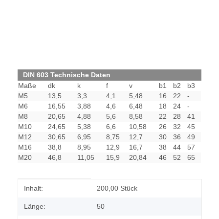
DIN 603 Technische Daten
Maße
dk
k
f
v
b1
b2
b3
M5
13,5
3,3
4,1
5,48
16
22
-
M6
16,55
3,88
4,6
6,48
18
24
-
M8
20,65
4,88
5,6
8,58
22
28
41
M10
24,65
5,38
6,6
10,58
26
32
45
M12
30,65
6,95
8,75
12,7
30
36
49
M16
38,8
8,95
12,9
16,7
38
44
57
M20
46,8
11,05
15,9
20,84
46
52
65
Produkteigenschaft
Wert
Inhalt:
200,00 Stück
Länge:
50