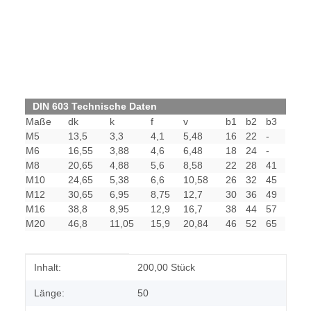
DIN 603 Technische Daten
Maße
dk
k
f
v
b1
b2
b3
M5
13,5
3,3
4,1
5,48
16
22
-
M6
16,55
3,88
4,6
6,48
18
24
-
M8
20,65
4,88
5,6
8,58
22
28
41
M10
24,65
5,38
6,6
10,58
26
32
45
M12
30,65
6,95
8,75
12,7
30
36
49
M16
38,8
8,95
12,9
16,7
38
44
57
M20
46,8
11,05
15,9
20,84
46
52
65
Produkteigenschaft
Wert
Inhalt:
200,00 Stück
Länge:
50