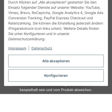
Durch Klicken auf „Alle akzeptieren“ gestatten Sie den
kontakt@theo-schrauben.de
Einsatz folgender Dienste auf unserer Website: YouTube,
Vimeo, Brevo, ReCaptcha, Google Analytics 4, Google Ads
Conversion Tracking, PayPal Express Checkout und
Ratenzahlung. Sie können die Einstellung jederzeit ändern
(Fingerabdruck-Icon links unten). Weitere Details finden
Sie unter
Konfigurieren
und in unserer
Datenschutzerklärung
.
Service
Impressum
|
Datenschutz
Gesetzliche Informationen
Alle akzeptieren
Alle technischen Angaben ohne Gewähr. Irrtümer und fehlerhafte
Angaben vorbehalten. Wenn Sie Datenblätter oder spezielle
Konfigurieren
technische Eigenschaften benötigen, wenden Sie sich bitte an
unseren Kundenservice. Abbildungen der Artikel können
beispielhaft sein und vom Produkt abweichen.
Vertrag widerrufen