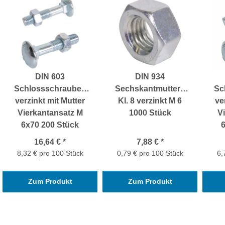
DIN 603
DIN 934
Schlossschrauben
Sechskantmuttern
Sc
verzinkt mit Mutter
Kl. 8 verzinkt M 6
ve
Vierkantansatz M
1000 Stück
V
6x70 200 Stück
16,64 €
*
7,88 €
*
8,32 € pro 100 Stück
0,79 € pro 100 Stück
6,
Zum Produkt
Zum Produkt