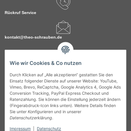
Rückruf Service
kontakt@theo-schrauben.de
Wie wir Cookies & Co nutzen
Durch Klicken auf „Alle akzeptieren“ gestatten Sie den
Service
Einsatz folgender Dienste auf unserer Website: YouTube,
Vimeo, Brevo, ReCaptcha, Google Analytics 4, Google Ads
Conversion Tracking, PayPal Express Checkout und
Gesetzliche Informationen
Ratenzahlung. Sie können die Einstellung jederzeit ändern
(Fingerabdruck-Icon links unten). Weitere Details finden
Alle technischen Angaben ohne Gewähr. Irrtümer und fehlerhafte
Sie unter
Konfigurieren
und in unserer
Angaben vorbehalten. Wenn Sie Datenblätter oder spezielle
Datenschutzerklärung
.
technische Eigenschaften benötigen, wenden Sie sich bitte an
Impressum
|
Datenschutz
unseren Kundenservice. Abbildungen der Artikel können