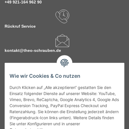
+49 921-164 962 90
Rückruf Service
kontakt@theo-schrauben.de
Wie wir Cookies & Co nutzen
Durch Klicken auf „Alle akzeptieren“ gestatten Sie den
Service
Einsatz folgender Dienste auf unserer Website: YouTube,
Vimeo, Brevo, ReCaptcha, Google Analytics 4, Google Ads
Conversion Tracking, PayPal Express Checkout und
Gesetzliche Informationen
Ratenzahlung. Sie können die Einstellung jederzeit ändern
(Fingerabdruck-Icon links unten). Weitere Details finden
Alle technischen Angaben ohne Gewähr. Irrtümer und fehlerhafte
Sie unter
Konfigurieren
und in unserer
Angaben vorbehalten. Wenn Sie Datenblätter oder spezielle