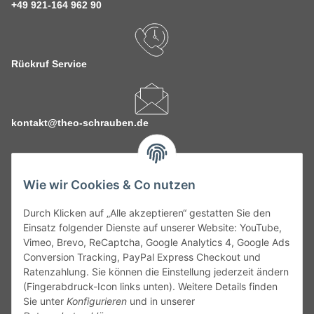
+49 921-164 962 90
Rückruf Service
kontakt@theo-schrauben.de
Wie wir Cookies & Co nutzen
Durch Klicken auf „Alle akzeptieren“ gestatten Sie den
Service
Einsatz folgender Dienste auf unserer Website: YouTube,
Vimeo, Brevo, ReCaptcha, Google Analytics 4, Google Ads
Conversion Tracking, PayPal Express Checkout und
Gesetzliche Informationen
Ratenzahlung. Sie können die Einstellung jederzeit ändern
(Fingerabdruck-Icon links unten). Weitere Details finden
Alle technischen Angaben ohne Gewähr. Irrtümer und fehlerhafte
Sie unter
Konfigurieren
und in unserer
Angaben vorbehalten. Wenn Sie Datenblätter oder spezielle