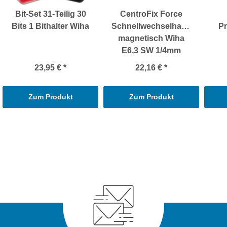
Bit-Set 31-Teilig 30
CentroFix Force
Bits 1 Bithalter Wiha
Schnellwechselhalter
Pr
magnetisch Wiha
E6,3 SW 1/4mm
23,95 €
*
22,16 €
*
Zum Produkt
Zum Produkt