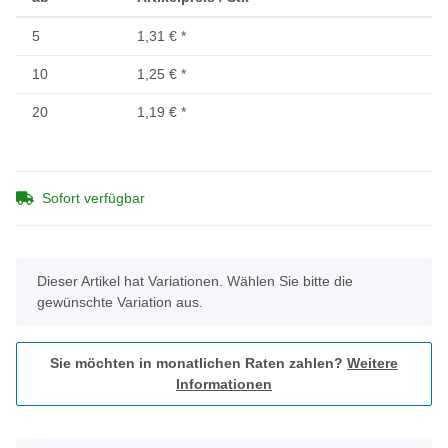
5
1,31 €
*
10
1,25 €
*
20
1,19 €
*
Sofort verfügbar
x
Dieser Artikel hat Variationen. Wählen Sie bitte die
gewünschte Variation aus.
Sie möchten in monatlichen Raten zahlen?
Weitere
Informationen