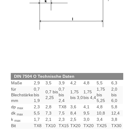
DIN 7504 O Technische Daten
Maße
2,9
3,5
3,9
4,2
4,8
5,5
6,3
für
0,7
0,7
1,75
2,0
0,7 bis
1,75
1,75
Blechstärke
bis
bis
bis
bis
2,25
bis 3,0
bis 4,4
mm
1,9
2,4
5,25
6,0
dp
2,3
2,8
TX8
3,6
4,1
4,8
5,8
max
dk
5,5
7,3
7,5
8,4
9,5
10,8
12,4
max
k
1,7
2,1
2,3
2,5
3,0
3,4
3,8
max
Bit
TX8
TX10
TX15
TX20
TX20
TX25
TX30