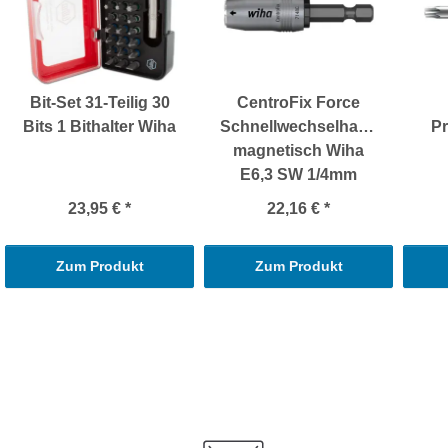
Bit-Set 31-Teilig 30
CentroFix Force
Bits 1 Bithalter Wiha
Schnellwechselhalter
Pr
magnetisch Wiha
E6,3 SW 1/4mm
23,95 €
*
22,16 €
*
Zum Produkt
Zum Produkt