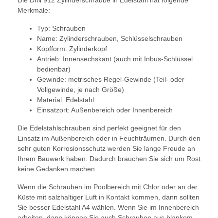
Die DIN 912 Zylinderschraube in Edelstahl hat folgende
Merkmale:
Typ: Schrauben
Name: Zylinderschrauben, Schlüsselschrauben
Kopfform: Zylinderkopf
Antrieb: Innensechskant (auch mit Inbus-Schlüssel
bedienbar)
Gewinde: metrisches Regel-Gewinde (Teil- oder
Vollgewinde, je nach Größe)
Material: Edelstahl
Einsatzort: Außenbereich oder Innenbereich
Die Edelstahlschrauben sind perfekt geeignet für den
Einsatz im Außenbereich oder in Feuchträumen. Durch den
sehr guten Korrosionsschutz werden Sie lange Freude an
Ihrem Bauwerk haben. Dadurch brauchen Sie sich um Rost
keine Gedanken machen.
Wenn die Schrauben im Poolbereich mit Chlor oder an der
Küste mit salzhaltiger Luft in Kontakt kommen, dann sollten
Sie besser Edelstahl A4 wählen. Wenn Sie im Innenbereich
arbeiten, dann können Sie auch Schrauben aus blankem