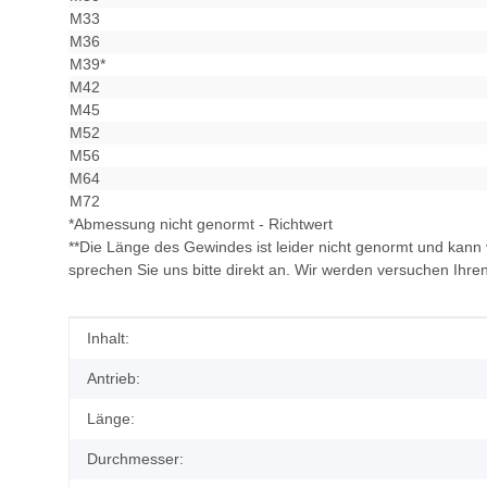
M33
M36
M39*
M42
M45
M52
M56
M64
M72
*Abmessung nicht genormt - Richtwert
**Die Länge des Gewindes ist leider nicht genormt und kann 
sprechen Sie uns bitte direkt an. Wir werden versuchen Ihr
Produkteigenschaft
Wert
Inhalt:
Antrieb:
Länge:
Durchmesser: