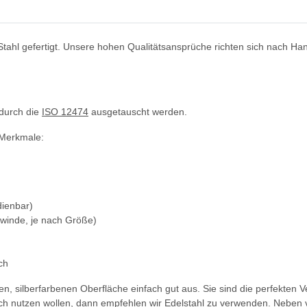
ahl gefertigt. Unsere hohen Qualitätsansprüche richten sich nach Handw
durch die
ISO 12474
ausgetauscht werden.
 Merkmale:
dienbar)
ewinde, je nach Größe)
ch
nden, silberfarbenen Oberfläche einfach gut aus. Sie sind die perfekt
ch nutzen wollen, dann empfehlen wir Edelstahl zu verwenden. Neben v