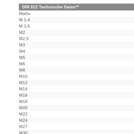
DIN 912 Technische Daten**
Maße
M 1,4
M 1,6
M2
M2,5
M3
M4
M5
M6
M8
M10
M12
M14
M16
M18
M20
M22
M24
M27
M30