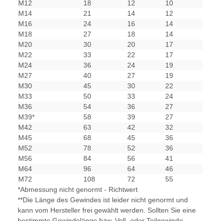
M12
18
12
10
M14
21
14
12
M16
24
16
14
M18
27
18
14
M20
30
20
17
M22
33
22
17
M24
36
24
19
M27
40
27
19
M30
45
30
22
M33
50
33
24
M36
54
36
27
M39*
58
39
27
M42
63
42
32
M45
68
45
36
M52
78
52
36
M56
84
56
41
M64
96
64
46
M72
108
72
55
*Abmessung nicht genormt - Richtwert
**Die Länge des Gewindes ist leider nicht genormt und
kann vom Hersteller frei gewählt werden. Sollten Sie eine
bestimmte Gewindelänge bzw. Voll- oder Teilgewinde