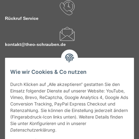
Rückruf Service
kontakt@theo-schrauben.de
Wie wir Cookies & Co nutzen
Durch Klicken auf „Alle akzeptieren“ gestatten Sie den
Service
Einsatz folgender Dienste auf unserer Website: YouTube,
Vimeo, Brevo, ReCaptcha, Google Analytics 4, Google Ads
Conversion Tracking, PayPal Express Checkout und
Gesetzliche Informationen
Ratenzahlung. Sie können die Einstellung jederzeit ändern
(Fingerabdruck-Icon links unten). Weitere Details finden
Alle technischen Angaben ohne Gewähr. Irrtümer und fehlerhafte
Sie unter
Konfigurieren
und in unserer
Angaben vorbehalten. Wenn Sie Datenblätter oder spezielle
Datenschutzerklärung
.
technische Eigenschaften benötigen, wenden Sie sich bitte an