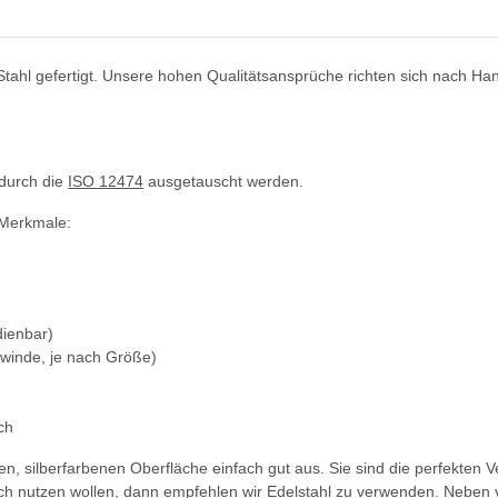
ahl gefertigt. Unsere hohen Qualitätsansprüche richten sich nach Handw
durch die
ISO 12474
ausgetauscht werden.
 Merkmale:
dienbar)
ewinde, je nach Größe)
ch
nden, silberfarbenen Oberfläche einfach gut aus. Sie sind die perfekt
ch nutzen wollen, dann empfehlen wir Edelstahl zu verwenden. Neben v