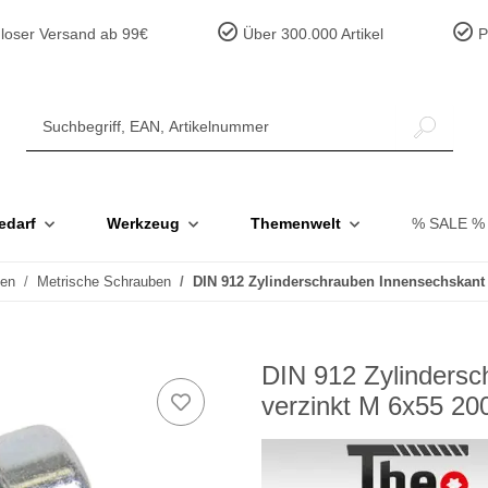
loser Versand ab 99€
Über 300.000 Artikel
Pr
edarf
Werkzeug
Themenwelt
% SALE %
ben
Metrische Schrauben
DIN 912 Zylinderschrauben Innensechskant S
DIN 912 Zylindersc
verzinkt M 6x55 20