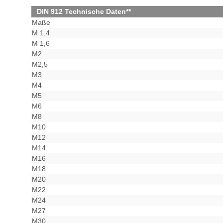
DIN 912 Technische Daten**
Maße
M 1,4
M 1,6
M2
M2,5
M3
M4
M5
M6
M8
M10
M12
M14
M16
M18
M20
M22
M24
M27
M30