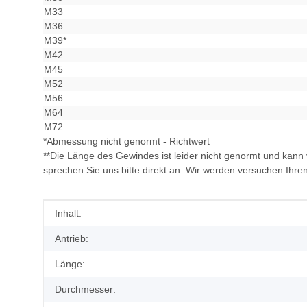
M33
M36
M39*
M42
M45
M52
M56
M64
M72
*Abmessung nicht genormt - Richtwert
**Die Länge des Gewindes ist leider nicht genormt und kann 
sprechen Sie uns bitte direkt an. Wir werden versuchen Ihr
Produkteigenschaft
Wert
Inhalt:
Antrieb:
Länge:
Durchmesser: