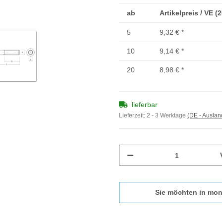
ab
Artikelpreis / VE (
5
9,32 €
*
10
9,14 €
*
20
8,98 €
*
lieferbar
Lieferzeit:
2 - 3 Werktage
(DE - Ausla
Sie möchten in mon