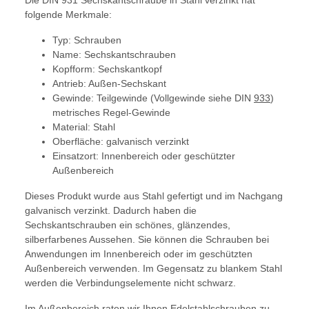
Die DIN 931 Sechskantschraube in Stahl verzinkt hat
folgende Merkmale:
Typ: Schrauben
Name: Sechskantschrauben
Kopfform: Sechskantkopf
Antrieb: Außen-Sechskant
Gewinde: Teilgewinde (Vollgewinde siehe DIN
933
)
metrisches Regel-Gewinde
Material: Stahl
Oberfläche: galvanisch verzinkt
Einsatzort: Innenbereich oder geschützter
Außenbereich
Dieses Produkt wurde aus Stahl gefertigt und im Nachgang
galvanisch verzinkt. Dadurch haben die
Sechskantschrauben ein schönes, glänzendes,
silberfarbenes Aussehen. Sie können die Schrauben bei
Anwendungen im Innenbereich oder im geschützten
Außenbereich verwenden. Im Gegensatz zu blankem Stahl
werden die Verbindungselemente nicht schwarz.
Im Außenbereich raten wir Ihnen Edelstahlschrauben zu