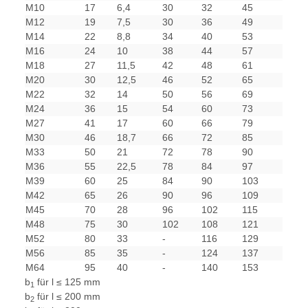
M10
17
6,4
30
32
45
M12
19
7,5
30
36
49
M14
22
8,8
34
40
53
M16
24
10
38
44
57
M18
27
11,5
42
48
61
M20
30
12,5
46
52
65
M22
32
14
50
56
69
M24
36
15
54
60
73
M27
41
17
60
66
79
M30
46
18,7
66
72
85
M33
50
21
72
78
90
M36
55
22,5
78
84
97
M39
60
25
84
90
103
M42
65
26
90
96
109
M45
70
28
96
102
115
M48
75
30
102
108
121
M52
80
33
-
116
129
M56
85
35
-
124
137
M64
95
40
-
140
153
b
für l ≤ 125 mm
1
b
für l ≤ 200 mm
2