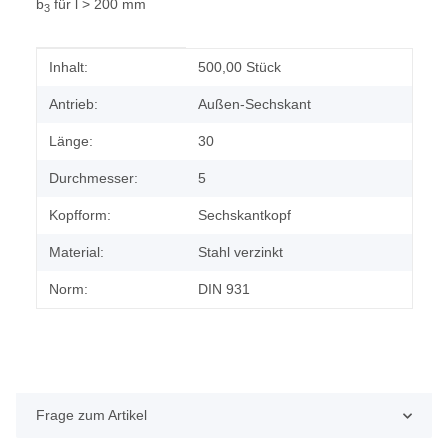
b
für l > 200 mm
3
Produkteigenschaft
Wert
Inhalt:
500,00 Stück
Antrieb:
Außen-Sechskant
Länge:
30
Durchmesser:
5
Kopfform:
Sechskantkopf
Material:
Stahl verzinkt
Norm:
DIN 931
Frage zum Artikel