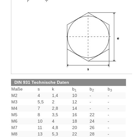
DIN 931 Technische Daten
Maße
s
k
b
b
b
1
2
3
M2
4
1,4
10
-
-
M3
5,5
2
12
-
-
M4
7
2,8
14
-
-
M5
8
3,5
16
22
-
M6
10
4
18
24
-
M7
11
4,8
20
26
-
M8
13
5,3
22
28
-