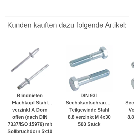
Kunden kauften dazu folgende Artikel:
Blindnieten
DIN 931
Flachkopf Stahl
Sechskantschrauben
Sec
verzinkt A Dorn
Teilgewinde Stahl
Vo
offen (nach DIN
8.8 verzinkt M 4x30
8.
7337/ISO 15979) mit
500 Stück
Sollbruchdorn 5x10