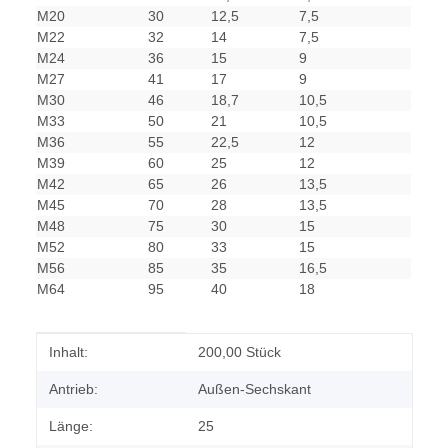
M20
30
12,5
7,5
M22
32
14
7,5
M24
36
15
9
M27
41
17
9
M30
46
18,7
10,5
M33
50
21
10,5
M36
55
22,5
12
M39
60
25
12
M42
65
26
13,5
M45
70
28
13,5
M48
75
30
15
M52
80
33
15
M56
85
35
16,5
M64
95
40
18
Produkteigenschaft
Wert
Inhalt:
200,00 Stück
Antrieb:
Außen-Sechskant
Länge:
25