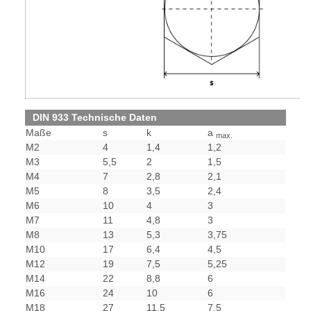
DIN 933 Technische Daten
Maße
s
k
a
max.
M2
4
1,4
1,2
M3
5,5
2
1,5
M4
7
2,8
2,1
M5
8
3,5
2,4
M6
10
4
3
M7
11
4,8
3
M8
13
5,3
3,75
M10
17
6,4
4,5
M12
19
7,5
5,25
M14
22
8,8
6
M16
24
10
6
M18
27
11,5
7,5