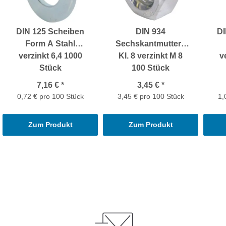
DIN 125 Scheiben
DIN 934
DI
Form A Stahl
Sechskantmuttern
verzinkt 6,4 1000
Kl. 8 verzinkt M 8
v
Stück
100 Stück
7,16 €
*
3,45 €
*
0,72 € pro 100 Stück
3,45 € pro 100 Stück
1,
Zum Produkt
Zum Produkt