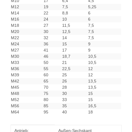
M10
17
6,4
4,5
M12
19
7,5
5,25
M14
22
8,8
6
M16
24
10
6
M18
27
11,5
7,5
M20
30
12,5
7,5
M22
32
14
7,5
M24
36
15
9
M27
41
17
9
M30
46
18,7
10,5
M33
50
21
10,5
M36
55
22,5
12
M39
60
25
12
M42
65
26
13,5
M45
70
28
13,5
M48
75
30
15
M52
80
33
15
M56
85
35
16,5
M64
95
40
18
Produkteigenschaft
Wert
Antrieb:
Außen-Sechskant