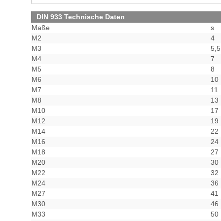
DIN 933 Technische Daten
Maße
s
M2
4
M3
5,5
M4
7
M5
8
M6
10
M7
11
M8
13
M10
17
M12
19
M14
22
M16
24
M18
27
M20
30
M22
32
M24
36
M27
41
M30
46
M33
50