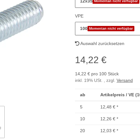
12x35
Momentan nicht verfügbar
VPE
100
Momentan nicht verfügbar
Auswahl zurücksetzen
14,22 €
14,22 € pro 100 Stück
inkl. 19% USt. , zzgl.
Versand
ab
Artikelpreis / VE (
5
12,48 €
*
10
12,26 €
*
20
12,03 €
*