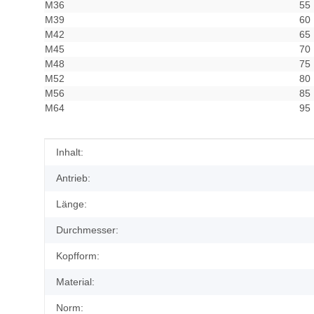
M36
55
M39
60
M42
65
M45
70
M48
75
M52
80
M56
85
M64
95
Produkteigenschaft
Wert
Inhalt:
Antrieb:
Länge:
Durchmesser:
Kopfform:
Material:
Norm: