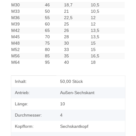
M30
46
18,7
10,5
M33
50
21
10,5
M36
55
22,5
12
M39
60
25
12
M42
65
26
13,5
M45
70
28
13,5
M48
75
30
15
M52
80
33
15
M56
85
35
16,5
M64
95
40
18
Produkteigenschaft
Wert
Inhalt:
50,00 Stück
Antrieb:
Außen-Sechskant
Länge:
10
Durchmesser:
4
Kopfform:
Sechskantkopf