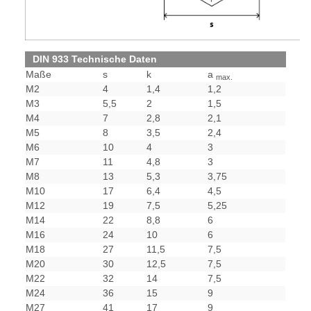
DIN 933 Technische Daten
Maße
s
k
a
max.
M2
4
1,4
1,2
M3
5,5
2
1,5
M4
7
2,8
2,1
M5
8
3,5
2,4
M6
10
4
3
M7
11
4,8
3
M8
13
5,3
3,75
M10
17
6,4
4,5
M12
19
7,5
5,25
M14
22
8,8
6
M16
24
10
6
M18
27
11,5
7,5
M20
30
12,5
7,5
M22
32
14
7,5
M24
36
15
9
M27
41
17
9