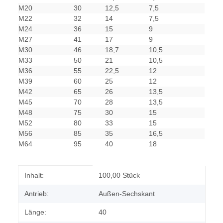
M20
30
12,5
7,5
M22
32
14
7,5
M24
36
15
9
M27
41
17
9
M30
46
18,7
10,5
M33
50
21
10,5
M36
55
22,5
12
M39
60
25
12
M42
65
26
13,5
M45
70
28
13,5
M48
75
30
15
M52
80
33
15
M56
85
35
16,5
M64
95
40
18
Produkteigenschaft
Wert
Inhalt:
100,00 Stück
Antrieb:
Außen-Sechskant
Länge:
40