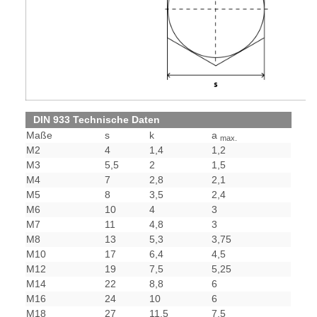
DIN 933 Technische Daten
Maße
s
k
a
max.
M2
4
1,4
1,2
M3
5,5
2
1,5
M4
7
2,8
2,1
M5
8
3,5
2,4
M6
10
4
3
M7
11
4,8
3
M8
13
5,3
3,75
M10
17
6,4
4,5
M12
19
7,5
5,25
M14
22
8,8
6
M16
24
10
6
M18
27
11,5
7,5