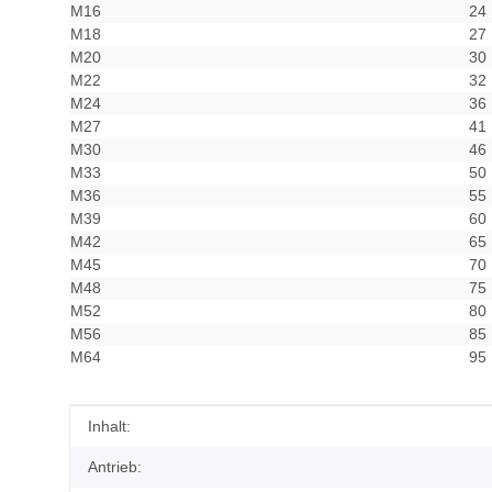
M16
24
M18
27
M20
30
M22
32
M24
36
M27
41
M30
46
M33
50
M36
55
M39
60
M42
65
M45
70
M48
75
M52
80
M56
85
M64
95
Produkteigenschaft
Wert
Inhalt:
Antrieb: