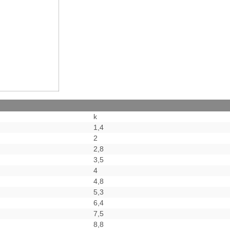
k
1,4
2
2,8
3,5
4
4,8
5,3
6,4
7,5
8,8