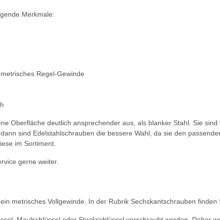
olgende Merkmale:
 metrisches Regel-Gewinde
ch
ne Oberfläche deutlich ansprechender aus, als blanker Stahl. Sie sind
ann sind Edelstahlschrauben die bessere Wahl, da sie den passenden 
iese im Sortiment.
rvice gerne weiter.
in metrisches Vollgewinde. In der Rubrik Sechskantschrauben finden
ssel, Maulschlüssel oder Steckschlüssel verschraubt werden. Daher w