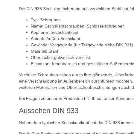
Die DIN 933 Sechskantschraube aus verzinktem Stahl hat f
Typ: Schrauben
Name: Sechskantschrauben, Schlüsselschrauben
Kopfform: Sechskantkopf
Antrieb: Außen-Sechskant
Gewinde: Vollgewinde (für Teilgewinde siehe
DIN 931
)
Material: Stahl
Oberfläche: galvanisch verzinkt
Einsatzort: Innenbereich und geschützter Außenberei
Verzinkte Schrauben sehen durch ihre glänzende, silberfarbe
eine Verschraubung im Außenbereich durchführen möchten, d
weiteren Materialien und Oberflächenbeschichtungen auch d
Bei Fragen zu unseren Produkten hilft Ihnen unser Kundense
Aussehen DIN 933
Neben dem typischen Sechskantkopf hat die DIN 933 immer e
Der Außen-Sechskant kann ganz simpel mit einem Ringschlü