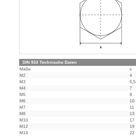
DIN 933 Technische Daten
Maße
s
M2
4
M3
5,5
M4
7
M5
8
M6
10
M7
11
M8
13
M10
17
M12
19
M14
22