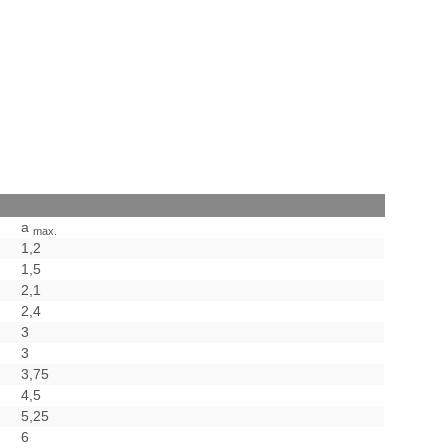
a
max.
1,2
1,5
2,1
2,4
3
3
3,75
4,5
5,25
6