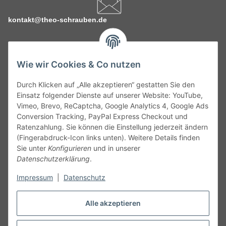
kontakt@theo-schrauben.de
Wie wir Cookies & Co nutzen
Durch Klicken auf „Alle akzeptieren“ gestatten Sie den
Service
Einsatz folgender Dienste auf unserer Website: YouTube,
Vimeo, Brevo, ReCaptcha, Google Analytics 4, Google Ads
Conversion Tracking, PayPal Express Checkout und
Gesetzliche Informationen
Ratenzahlung. Sie können die Einstellung jederzeit ändern
(Fingerabdruck-Icon links unten). Weitere Details finden
Alle technischen Angaben ohne Gewähr. Irrtümer und fehlerhafte
Sie unter
Konfigurieren
und in unserer
Angaben vorbehalten. Wenn Sie Datenblätter oder spezielle
Datenschutzerklärung
.
technische Eigenschaften benötigen, wenden Sie sich bitte an
Impressum
|
Datenschutz
unseren Kundenservice. Abbildungen der Artikel können
beispielhaft sein und vom Produkt abweichen.
Alle akzeptieren
Vertrag widerrufen