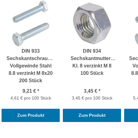
DIN 933
DIN 934
Sechskantschrauben
Sechskantmuttern
Sec
Vollgewinde Stahl
Kl. 8 verzinkt M 8
Vo
8.8 verzinkt M 8x20
100 Stück
8.
200 Stück
9,21 €
*
3,45 €
*
4,61 € pro 100 Stück
3,45 € pro 100 Stück
5,
Zum Produkt
Zum Produkt