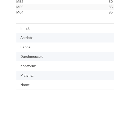
M52
80
M56
85
M64
95
Produkteigenschaft
Wert
Inhalt:
Antrieb:
Länge:
Durchmesser:
Kopfform:
Material:
Norm: