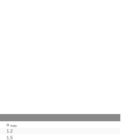
a
max.
1,2
1,5