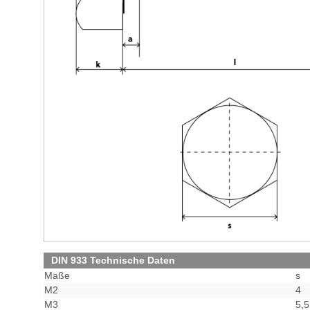
DIN 933 Technische Daten
Maße
s
M2
4
M3
5,5