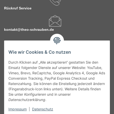
Rückruf Service
kontakt@theo-schrauben.de
Wie wir Cookies & Co nutzen
Durch Klicken auf „Alle akzeptieren“ gestatten Sie den
Service
Einsatz folgender Dienste auf unserer Website: YouTube,
Vimeo, Brevo, ReCaptcha, Google Analytics 4, Google Ads
Conversion Tracking, PayPal Express Checkout und
Gesetzliche Informationen
Ratenzahlung. Sie können die Einstellung jederzeit ändern
(Fingerabdruck-Icon links unten). Weitere Details finden
Alle technischen Angaben ohne Gewähr. Irrtümer und fehlerhafte
Sie unter
Konfigurieren
und in unserer
Angaben vorbehalten. Wenn Sie Datenblätter oder spezielle
Datenschutzerklärung
.
technische Eigenschaften benötigen, wenden Sie sich bitte an
Impressum
|
Datenschutz
unseren Kundenservice. Abbildungen der Artikel können