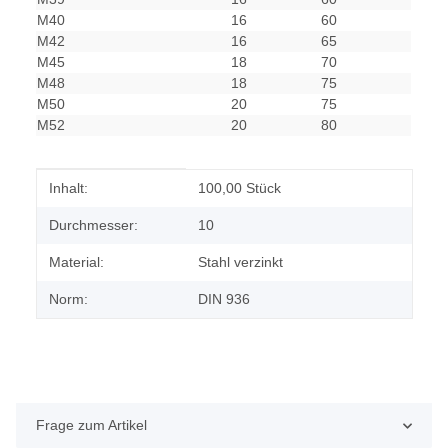
M40
16
60
M42
16
65
M45
18
70
M48
18
75
M50
20
75
M52
20
80
Produkteigenschaft
Wert
Inhalt:
100,00 Stück
Durchmesser:
10
Material:
Stahl verzinkt
Norm:
DIN 936
Frage zum Artikel