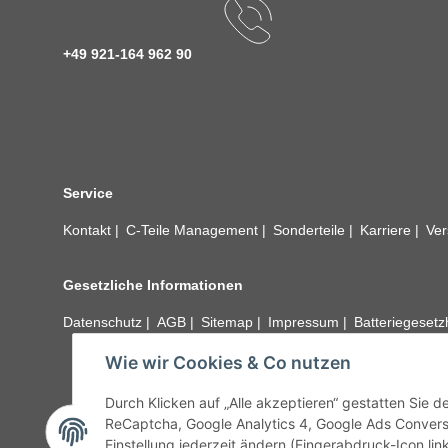
+49 921-164 962 90
Service
Kontakt
C-Teile Management
Sonderteile
Karriere
Ver
Gesetzliche Informationen
Datenschutz
AGB
Sitemap
Impressum
Batteriegeset
Wie wir Cookies & Co nutzen
Alle technischen Angaben ohne Gewähr. Irrtümer und fehle
unseren Kundens
Durch Klicken auf „Alle akzeptieren“ gestatten Sie 
ReCaptcha, Google Analytics 4, Google Ads Convers
Einstellung jederzeit ändern (Fingerabdruck-Icon link