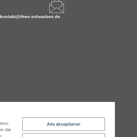
kontakt@theo-schrauben.de
hnische Eigenschaften benötigen, wenden Sie sich bitte an
odukt abweichen.
revo,
Alle akzeptieren
en die
r