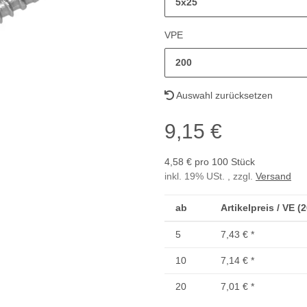
5x25
VPE
200
Auswahl zurücksetzen
9,15 €
4,58 € pro 100 Stück
inkl. 19% USt. , zzgl.
Versand
ab
Artikelpreis / VE (
5
7,43 €
*
10
7,14 €
*
20
7,01 €
*