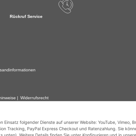
Rückruf Service
sandinformationen
zhinweise
Widerrufsrecht
rhafte Angaben vorbehalten. Wenn Sie Datenblätter oder spezielle tec
ervice. Abbildungen der Artikel können beispielhaft sein und vom Pr
den Einsatz folgender Dienste auf unserer Website: YouTube, Vimeo, B
ion Tracking, PayPal Express Checkout und Ratenzahlung. Sie könn
s unten). Weitere Details finden Sie unter
Konfigurieren
und in unsere