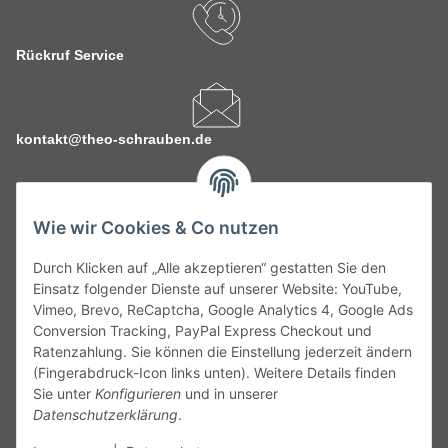
Rückruf Service
kontakt@theo-schrauben.de
Wie wir Cookies & Co nutzen
Durch Klicken auf „Alle akzeptieren“ gestatten Sie den
Service
Einsatz folgender Dienste auf unserer Website: YouTube,
Vimeo, Brevo, ReCaptcha, Google Analytics 4, Google Ads
Conversion Tracking, PayPal Express Checkout und
Gesetzliche Informationen
Ratenzahlung. Sie können die Einstellung jederzeit ändern
(Fingerabdruck-Icon links unten). Weitere Details finden
Alle technischen Angaben ohne Gewähr. Irrtümer und fehlerhafte
Sie unter
Konfigurieren
und in unserer
Angaben vorbehalten. Wenn Sie Datenblätter oder spezielle
Datenschutzerklärung
.
technische Eigenschaften benötigen, wenden Sie sich bitte an