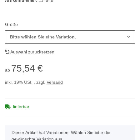
Artikelnummer:
114945
Größe
Bitte wählen Sie eine Variation.
Auswahl zurücksetzen
75,54 €
ab
inkl. 19% USt. , zzgl.
Versand
lieferbar
x
Dieser Artikel hat Variationen. Wählen Sie bitte die
gewünschte Variation aus.