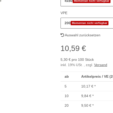
4x80
Momentan nicht verfügbar
VPE
200
Momentan nicht verfügbar
Auswahl zurücksetzen
10,59 €
5,30 € pro 100 Stück
inkl. 19% USt. , zzgl.
Versand
ab
Artikelpreis / VE (
5
10,17 €
*
10
9,84 €
*
20
9,50 €
*