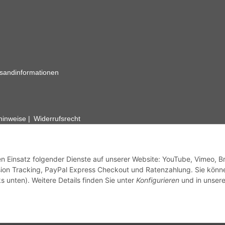
sandinformationen
zhinweise
Widerrufsrecht
rhafte Angaben vorbehalten. Wenn Sie Datenblätter oder spezielle tec
ervice. Abbildungen der Artikel können beispielhaft sein und vom Pr
den Einsatz folgender Dienste auf unserer Website: YouTube, Vimeo, B
ion Tracking, PayPal Express Checkout und Ratenzahlung. Sie könn
s unten). Weitere Details finden Sie unter
Konfigurieren
und in unsere