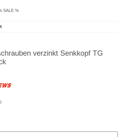
% SALE %
TX
schrauben verzinkt Senkkopf TG
ck
0