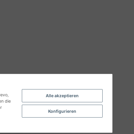
hnische Eigenschaften benötigen, wenden Sie sich bitte an
odukt abweichen.
revo,
Alle akzeptieren
en die
r
Konfigurieren