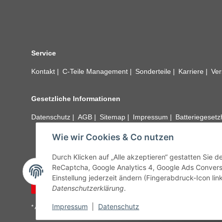
Service
Kontakt
C-Teile Management
Sonderteile
Karriere
Ver
Gesetzliche Informationen
Datenschutz
AGB
Sitemap
Impressum
Batteriegeset
Wie wir Cookies & Co nutzen
Alle technischen Angaben ohne Gewähr. Irrtümer und fehle
unseren Kundens
Durch Klicken auf „Alle akzeptieren“ gestatten Sie 
ReCaptcha, Google Analytics 4, Google Ads Convers
Einstellung jederzeit ändern (Fingerabdruck-Icon link
Vertrag widerrufen
Datenschutzerklärung
.
Impressum
|
Datenschutz
* Alle Preise inkl. gesetzlicher USt., zzgl.
Versand