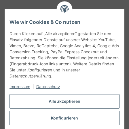
Wie wir Cookies & Co nutzen
Durch Klicken auf „Alle akzeptieren“ gestatten Sie den
Service
Einsatz folgender Dienste auf unserer Website: YouTube,
Vimeo, Brevo, ReCaptcha, Google Analytics 4, Google Ads
Conversion Tracking, PayPal Express Checkout und
Gesetzliche Informationen
Ratenzahlung. Sie können die Einstellung jederzeit ändern
(Fingerabdruck-Icon links unten). Weitere Details finden
Alle technischen Angaben ohne Gewähr. Irrtümer und fehlerhafte
Sie unter
Konfigurieren
und in unserer
Angaben vorbehalten. Wenn Sie Datenblätter oder spezielle
Datenschutzerklärung
.
technische Eigenschaften benötigen, wenden Sie sich bitte an
Impressum
|
Datenschutz
unseren Kundenservice. Abbildungen der Artikel können
beispielhaft sein und vom Produkt abweichen.
Alle akzeptieren
Vertrag widerrufen
Konfigurieren
* Alle Preise inkl. gesetzlicher USt., zzgl.
Versand